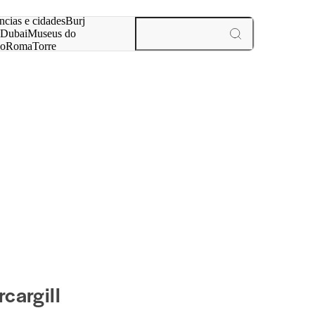
ar
ncias e cidades
Burj
Dubai
Museus do
no
Roma
Torre
aris
experiências e cidades
cargill