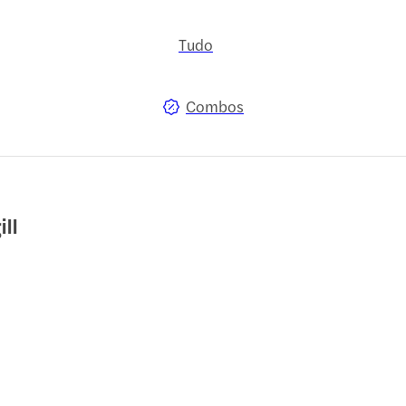
Tudo
Combos
ll