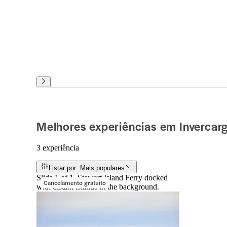
Melhores experiências em Invercargi
3 experiência
Listar por: Mais populares
Slide 1 of 1, Stewart Island Ferry docked
Cancelamento gratuito
with distant islands in the background.