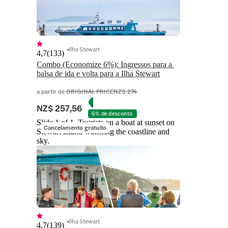
Ilha Stewart
4,7
(
133
)
Combo (Economize 6%): Ingressos para a 
balsa de ida e volta para a Ilha Stewart
a partir de
ORIGINAL PRICE
NZ$ 274
NZ$ 257,56
6% de desconto
Slide 1 of 1, Tourists on a boat at sunset on
Cancelamento gratuito
Stewart Island watching the coastline and
sky.
Ilha Stewart
4,7
(
139
)