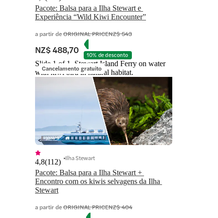
Pacote: Balsa para a Ilha Stewart e 
a partir de
ORIGINAL PRICE
NZ$ 543
NZ$ 488,70
10% de desconto
Slide 1 of 1, Stewart Island Ferry on water
Cancelamento gratuito
with kiwi bird in natural habitat.
Ilha Stewart
4,8
(
112
)
Pacote: Balsa para a Ilha Stewart + 
Encontro com os kiwis selvagens da Ilha 
Stewart
a partir de
ORIGINAL PRICE
NZ$ 404