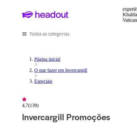
Pesquis
experiê
Khalifa
Vatica
Eiffel
P
Todas as categorias
Página inicial
O que fazer em Invercargill
Especiais
4,7
(
139
)
Invercargill Promoções