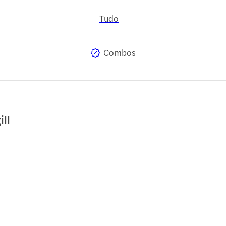
Tudo
Combos
ll