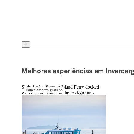
Melhores experiências em Invercargi
Slide 1 of 1, Stewart Island Ferry docked
Cancelamento gratuito
with distant islands in the background.