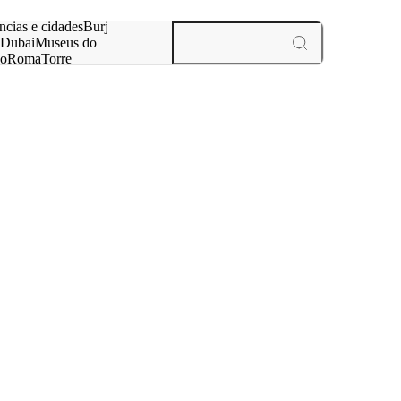
ar
ncias e cidades
Burj
Dubai
Museus do
no
Roma
Torre
aris
experiências e cidades