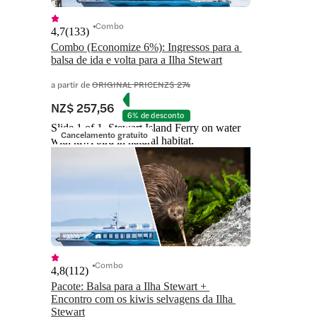
Combo
4,7
(
133
)
Combo (Economize 6%): Ingressos para a 
balsa de ida e volta para a Ilha Stewart
a partir de
ORIGINAL PRICE
NZ$ 274
NZ$ 257,56
6% de desconto
Slide 1 of 1, Stewart Island Ferry on water
Cancelamento gratuito
with kiwi bird in natural habitat.
Combo
4,8
(
112
)
Pacote: Balsa para a Ilha Stewart + 
Encontro com os kiwis selvagens da Ilha 
Stewart