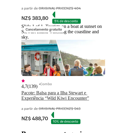
a partir de
ORIGINAL PRICE
NZ$ 404
NZ$ 383,80
5% de desconto
Slide 1 of 1, Tourists on a boat at sunset on
Cancelamento gratuito
Stewart Island watching the coastline and
sky.
Combo
4,7
(
139
)
Pacote: Balsa para a Ilha Stewart e 
a partir de
ORIGINAL PRICE
NZ$ 543
NZ$ 488,70
10% de desconto