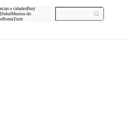
ar
ncias e cidades
Burj
Dubai
Museus do
no
Roma
Torre
aris
experiências e cidades