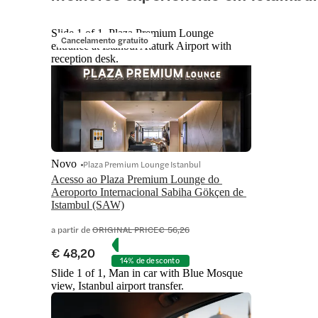
Slide 1 of 1, Plaza Premium Lounge
Cancelamento gratuito
entrance at Istanbul Ataturk Airport with
reception desk.
Novo
Plaza Premium Lounge Istanbul
Acesso ao Plaza Premium Lounge do 
Aeroporto Internacional Sabiha Gökçen de 
Istambul (SAW)
a partir de
ORIGINAL PRICE
€ 56,26
€ 48,20
14% de desconto
Slide 1 of 1, Man in car with Blue Mosque
view, Istanbul airport transfer.