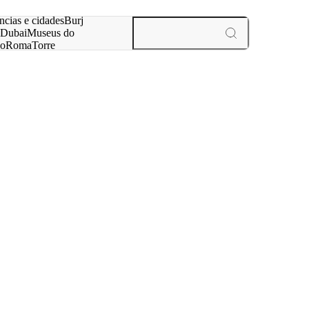
ar
ncias e cidades
Burj
Dubai
Museus do
no
Roma
Torre
aris
experiências e cidades