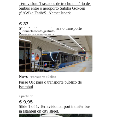
Terravision: Traslados de trecho unitário de 
ônibus entre o aeroporto Sabiha Gokcen 
€ 37
Slide 1 of 1, passe qr para o transporte
Cancelamento gratuito
público de istambul-1
Novo
Transporte público
Passe QR para o transporte público de 
Istambul
a partir de
€ 9,95
Slide 1 of 1, Terravision airport transfer bus
in Istanbul on city street.