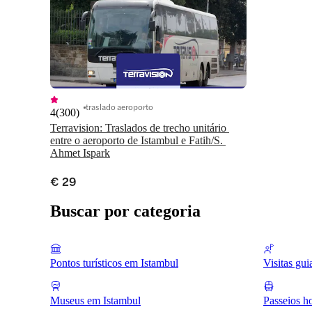
traslado aeroporto
4
(
300
)
Terravision: Traslados de trecho unitário 
entre o aeroporto de Istambul e Fatih/S. 
€ 29
Buscar por categoria
Pontos turísticos em Istambul
Visitas gu
Museus em Istambul
Passeios h