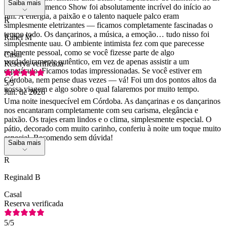
Saiba mais
Cardenal Flamenco Show foi absolutamente incrível do início ao
fim. A energia, a paixão e o talento naquele palco eram
R
simplesmente eletrizantes — ficamos completamente fascinadas o
tempo todo. Os dançarinos, a música, a emoção… tudo nisso foi
Rahel M
simplesmente uau. O ambiente intimista fez com que parecesse
realmente pessoal, como se você fizesse parte de algo
Casal
verdadeiramente autêntico, em vez de apenas assistir a um
Reserva verificada
espetáculo. Ficamos todas impressionadas. Se você estiver em
Córdoba, nem pense duas vezes — vá! Foi um dos pontos altos da
5
/5
nossa viagem e algo sobre o qual falaremos por muito tempo.
Jun. de 2026
Uma noite inesquecível em Córdoba. As dançarinas e os dançarinos
nos encantaram completamente com seu carisma, elegância e
paixão. Os trajes eram lindos e o clima, simplesmente especial. O
pátio, decorado com muito carinho, conferiu à noite um toque muito
especial. Recomendo sem dúvida!
Saiba mais
R
Reginald B
Casal
Reserva verificada
5
/5