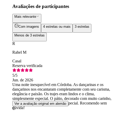
Avaliações de participantes
Mais relevante
Com imagens
4 estrelas ou mais
3 estrelas
Menos de 3 estrelas
R
Rahel M
Casal
Reserva verificada
5
/5
Jun. de 2026
Uma noite inesquecível em Córdoba. As dançarinas e os
dançarinos nos encantaram completamente com seu carisma,
elegância e paixão. Os trajes eram lindos e o clima,
simplesmente especial. O pátio, decorado com muito carinho,
conferiu à noite um toque muito especial. Recomendo sem
Ver a avaliação original em alemão
dúvida!
U