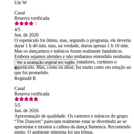
Ute W
Casal
Reserva verificada
4
/5
Jun. de 2026
O espetáculo foi ótimo, mas, segundo o programa, ele deveria
durar 1 h 40 min, mas, na verdade, durou apenas 1 h 10 min.
Mas os dançarinos e músicos foram realmente fantásticos.
Embora sejamos alemães e não tenhamos entendido nenhuma
palavra das músicas ou dos apresentadores, curtimos o
Ver a avaliação original em inglês
espetáculo. Mas, como eu disse, foi muito curto em relação ao
R
que foi prometido.
Reginald B
Casal
Reserva verificada
5
/5
Jun. de 2026
Apresentação de qualidade. Os cantores e músicos do grupo
“The Dancers” pareciam realmente estar se divertindo ao se
apresentar e mostrar a cultura da dança flamenca. Recomendo
muito. O ambiente intimista foi um bônus.