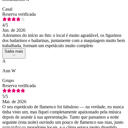
Casal
Reserva verificada
4
/5
Jun. de 2026
Adoramos do início ao fim: o local é muito agradável, os figurinos
dos bailarinos e bailarinas, juntamente com a maquiagem muito bem
trabalhada, formam um espetáculo muito completo
Saiba mais
A
Ann W
Grupo
Reserva verificada
5
/5
Mai. de 2026
O seu espetáculo de flamenco foi fabuloso — na verdade, eu nunca
tinha visto um, mas fiquei completamente apaixonado pela música
depois de assistir à sua apresentação. Tanto que passamos a noite
seguinte (esta noite) ouvindo um pouco de flamenco nas ruas, junto
com todos os moradores locais, e o clima estava muito divertido.