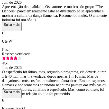
Jun. de 2026
Apresentação de qualidade. Os cantores e músicos do grupo “The
Dancers” pareciam realmente estar se divertindo ao se apresentar e
mostrar a cultura da dança flamenca. Recomendo muito. O ambiente
intimista foi um bônus.
Saiba mais
U
Ute W
Casal
Reserva verificada
4
/5
Jun. de 2026
O espetáculo foi ótimo, mas, segundo o programa, ele deveria durar
1 h 40 min, mas, na verdade, durou apenas 1 h 10 min. Mas os
dançarinos e músicos foram realmente fantásticos. Embora sejamos
alemães e não tenhamos entendido nenhuma palavra das músicas ou
dos apresentadores, curtimos o espetáculo. Mas, como eu disse, foi
Saiba mais
muito curto em relação ao que foi prometido.
E
Encarnacion G