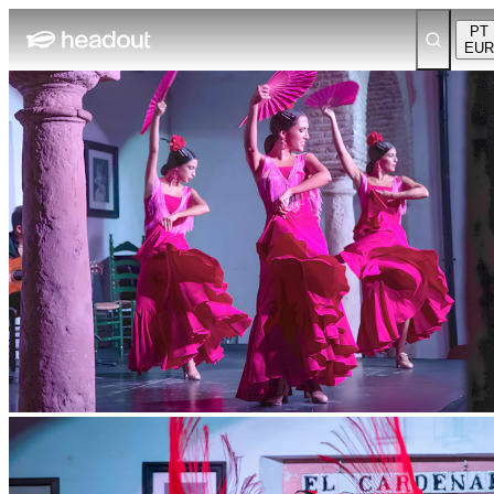
PT
EUR