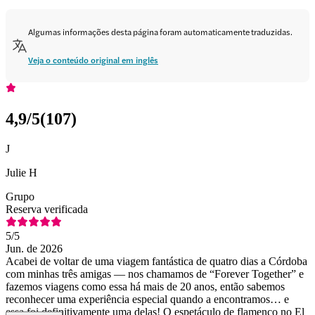
Algumas informações desta página foram automaticamente traduzidas.
Veja o conteúdo original em inglês
4,9
/5
(
107
)
J
Julie H
Grupo
Reserva verificada
5
/5
Jun. de 2026
Acabei de voltar de uma viagem fantástica de quatro dias a Córdoba
com minhas três amigas — nos chamamos de “Forever Together” e
fazemos viagens como essa há mais de 20 anos, então sabemos
reconhecer uma experiência especial quando a encontramos… e
essa foi definitivamente uma delas! O espetáculo de flamenco no El