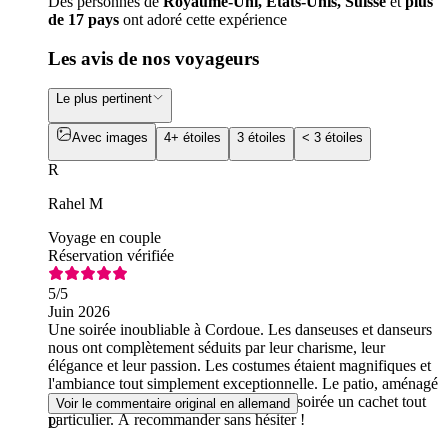
Des personnes de
Royaume-Uni, États-Unis, Suisse
et
plus
de 17 pays
ont adoré cette expérience
Les avis de nos voyageurs
Le plus pertinent
Avec images
4+ étoiles
3 étoiles
< 3 étoiles
R
Rahel M
Voyage en couple
Réservation vérifiée
5
/5
Juin 2026
Une soirée inoubliable à Cordoue. Les danseuses et danseurs
nous ont complètement séduits par leur charisme, leur
élégance et leur passion. Les costumes étaient magnifiques et
l'ambiance tout simplement exceptionnelle. Le patio, aménagé
avec beaucoup de soin, a donné à cette soirée un cachet tout
Voir le commentaire original en allemand
particulier. À recommander sans hésiter !
U