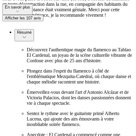
en toute décontraction dans la rue, en compagnie des habitants du
En savoir plus
quartier, et l'ambiance était vraiment géniale. Merci pour cette
merveilleuse expérience, je la recommande vivement !
Afficher les 107 avis
Résumé
Découvrez l'authentique magie du flamenco au Tablao
El Cardenal, un joyau de la scène culturelle vibrante de
Cordoue avec plus de 25 ans d'histoire.
Plongez dans l'esprit du flamenco à côté de
l'emblématique Mezquita-Catedral, où chaque danse et
chaque mélodie racontent une histoire.
Émerveillez-vous devant l'art d'Antonio Alcázar et de
Victoria Palacios, dont les danses passionnées donnent
vie à chaque spectacle.
Sentez le rythme avec le guitariste primé Alberto
Lucena, qui ajoute des airs émouvants à votre
inoubliable soirée flamenco.
Anecdote : El Cardenal a commencé comme une