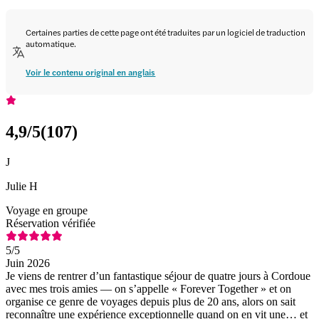
Certaines parties de cette page ont été traduites par un logiciel de traduction
automatique.
Voir le contenu original en anglais
4,9
/5
(
107
)
J
Julie H
Voyage en groupe
Réservation vérifiée
5
/5
Juin 2026
Je viens de rentrer d’un fantastique séjour de quatre jours à Cordoue
avec mes trois amies — on s’appelle « Forever Together » et on
organise ce genre de voyages depuis plus de 20 ans, alors on sait
reconnaître une expérience exceptionnelle quand on en vit une… et