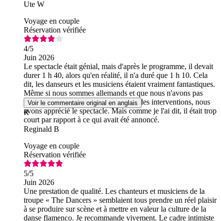
Ute W
Voyage en couple
Réservation vérifiée
4
/5
Juin 2026
Le spectacle était génial, mais d'après le programme, il devait
durer 1 h 40, alors qu'en réalité, il n'a duré que 1 h 10. Cela
dit, les danseurs et les musiciens étaient vraiment fantastiques.
Même si nous sommes allemands et que nous n'avons pas
compris un seul mot des chansons ni des interventions, nous
Voir le commentaire original en anglais
avons apprécié le spectacle. Mais comme je l'ai dit, il était trop
R
court par rapport à ce qui avait été annoncé.
Reginald B
Voyage en couple
Réservation vérifiée
5
/5
Juin 2026
Une prestation de qualité. Les chanteurs et musiciens de la
troupe « The Dancers » semblaient tous prendre un réel plaisir
à se produire sur scène et à mettre en valeur la culture de la
danse flamenco. Je recommande vivement. Le cadre intimiste