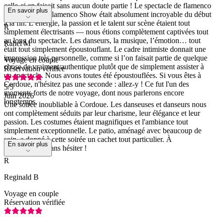
celle-ci en faisait sans aucun doute partie ! Le spectacle de flamenco
En savoir plus
à El Cardenal Flamenco Show était absolument incroyable du début
à la fin. L’énergie, la passion et le talent sur scène étaient tout
R
simplement électrisants — nous étions complètement captivées tout
au long du spectacle. Les danseurs, la musique, l’émotion… tout
Rahel M
était tout simplement époustouflant. Le cadre intimiste donnait une
impression très personnelle, comme si l’on faisait partie de quelque
Voyage en couple
chose de vraiment authentique plutôt que de simplement assister à
Réservation vérifiée
un spectacle. Nous avons toutes été époustouflées. Si vous êtes à
Cordoue, n'hésitez pas une seconde : allez-y ! Ce fut l'un des
5
/5
moments forts de notre voyage, dont nous parlerons encore
Juin 2026
longtemps.
Une soirée inoubliable à Cordoue. Les danseuses et danseurs nous
ont complètement séduits par leur charisme, leur élégance et leur
passion. Les costumes étaient magnifiques et l'ambiance tout
simplement exceptionnelle. Le patio, aménagé avec beaucoup de
soin, a donné à cette soirée un cachet tout particulier. À
En savoir plus
recommander sans hésiter !
R
Reginald B
Voyage en couple
Réservation vérifiée