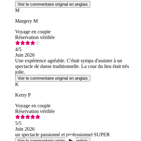
était un vrai plus.
Voir le commentaire original en anglais
M
Margery M
Voyage en couple
Réservation vérifiée
4
/5
Juin 2026
Une expérience agréable. C'était sympa d'assister à un
spectacle de danse traditionnelle. La cour du lieu était très
jolie.
Voir le commentaire original en anglais
K
Kerry P
Voyage en couple
Réservation vérifiée
5
/5
Juin 2026
un spectacle passionné et professionnel SUPER
Voir le commentaire original en anglais