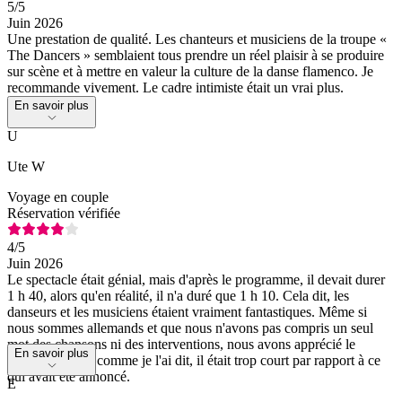
5
/5
Juin 2026
Une prestation de qualité. Les chanteurs et musiciens de la troupe «
The Dancers » semblaient tous prendre un réel plaisir à se produire
sur scène et à mettre en valeur la culture de la danse flamenco. Je
recommande vivement. Le cadre intimiste était un vrai plus.
En savoir plus
U
Ute W
Voyage en couple
Réservation vérifiée
4
/5
Juin 2026
Le spectacle était génial, mais d'après le programme, il devait durer
1 h 40, alors qu'en réalité, il n'a duré que 1 h 10. Cela dit, les
danseurs et les musiciens étaient vraiment fantastiques. Même si
nous sommes allemands et que nous n'avons pas compris un seul
mot des chansons ni des interventions, nous avons apprécié le
En savoir plus
spectacle. Mais comme je l'ai dit, il était trop court par rapport à ce
qui avait été annoncé.
E