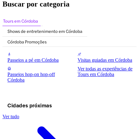
biblioteca são seus principais destaques. 
Buscar por categoria
Com ingressos para o Alcázar de Córdova, 
aproveite a entrada sem filas, visitas 
guiadas e ofertas combinadas.
Tours em Córdoba
Shows de entretenimento em Córdoba
Córdoba Promoções
Passeios a pé em Córdoba
Visitas guiadas em Córdoba
Ver todas as experiências de
Passeios hop-on hop-off
Tours em Córdoba
Córdoba
Cidades próximas
Ver tudo