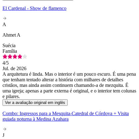
El Cardenal - Show de flamenco
A
Ahmet A
Suécia
Família
4
/5
Jul. de 2026
A arquitetura é linda. Mas o interior é um pouco escuro. É uma pena
que tenham tentado alterar a história com milhares de detalhes
cristãos, mas ainda assim continuem chamando-a de mezquita. É
uma igreja; apenas a parte externa é original, e o interior tem colunas
e pilares.
Ver a avaliação original em inglês
Combo: Ingressos para a Mesquita-Catedral de Córdova + Visita
guiada noturna à Medina Azahara
J