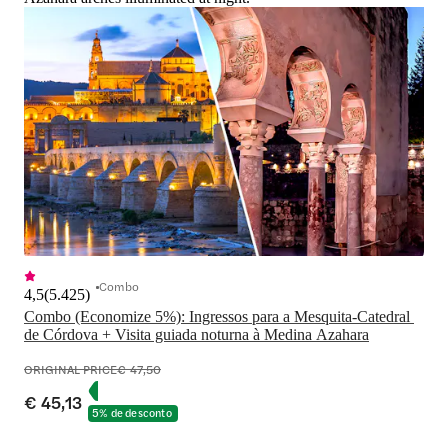
Combo
4,5
(
5.425
)
Combo (Economize 5%): Ingressos para a Mesquita-Catedral 
de Córdova + Visita guiada noturna à Medina Azahara
ORIGINAL PRICE
€ 47,50
€ 45,13
5% de desconto