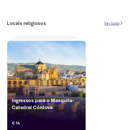
Locais religiosos
Ver tudo
Ingressos para a Mesquita-
Catedral Córdova
Mergulhe na impressionante arquitetura da 
€ 14
Mesquita-Catedral de Córdoba, uma 