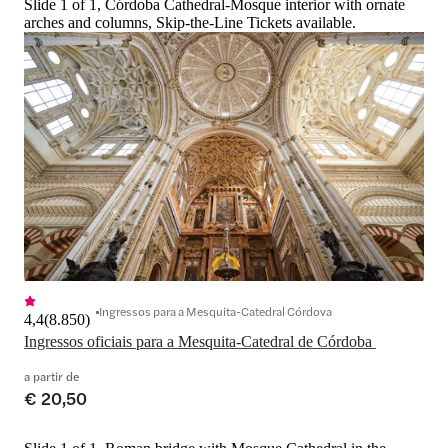
Slide 1 of 1, Córdoba Cathedral-Mosque interior with ornate
com experiências populares na cidade 
entrada sem filas, vi
arches and columns, Skip-the-Line Tickets available.
com seus ingressos para a Mesquita-
ofertas combinadas
Catedral de Córdoba.
Ingressos para a Mesquita-Catedral Córdova
4,4
(
8.850
)
Ingressos oficiais para a Mesquita-Catedral de Córdoba 
a partir de
€ 20,50