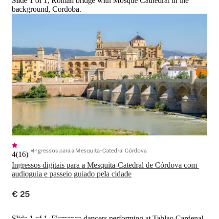
Slide 1 of 1, Roman bridge with Mosque Cathedral in the
background, Cordoba.
Ingressos para a Mesquita-Catedral Córdova
4
(
16
)
Ingressos digitais para a Mesquita-Catedral de Córdova com 
audioguia e passeio guiado pela cidade
€ 25
Slide 1 of 1, Flamenco dancers performing at Tablao Cardenal