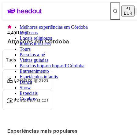
PT
EUR
Melhores experiências em Córdoba
4,4
(
11.360
Ingressos
)
Locais religiosos
Atrações em Córdoba
Pontos turísticos
Tours
Passeios a pé
Tudo
Visitas guiadas
Passeios hop-on hop-off Córdoba
Entretenimento
Espetáculos infantis
Locais religiosos
Dança
Show
Especiais
Combos
Pontos turísticos
Experiências mais populares