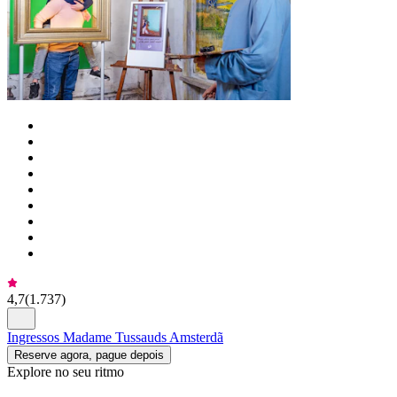
4,7
(
1.737
)
Ingressos Madame Tussauds Amsterdã
Reserve agora, pague depois
Explore no seu ritmo