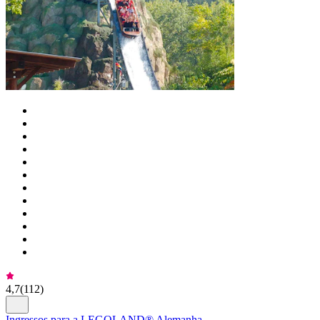
4,7
(
112
)
Ingressos para a LEGOLAND® Alemanha