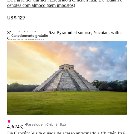
cenotes com almoço (sem impostos)
US$ 127
Slide 1 of 1, Chichen Itza Pyramid at sunrise, Yucatan, with a
Cancelamento gratuito
clear sky backdrop.
Passeios em Chichén Itzá
4,3
(
743
)
De Cancún: Visita guiada de acesso antecipado a Chichén Itzá 