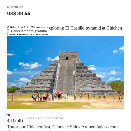
a partir de
US$ 39,44
Slide 1 of 1, Tourists exploring El Castillo pyramid at Chichen
Cancelamento gratuito
Itza, Yucatán, Mexico.
Passeios em Chichén Itzá
4,1
(
258
)
Touor por Chichén Itzá, Cenote e Sítios Arqueológicos com 