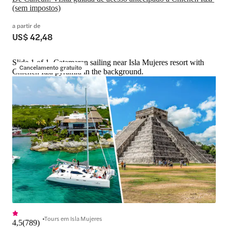
(sem impostos)
a partir de
US$ 42,48
Slide 1 of 1, Catamaran sailing near Isla Mujeres resort with
Cancelamento gratuito
Chichen Itza pyramid in the background.
Tours em Isla Mujeres
4,5
(
789
)