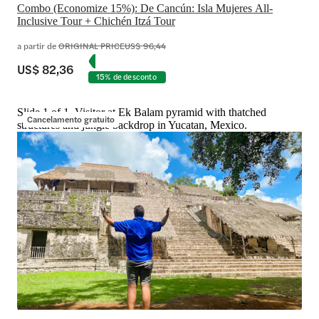
Combo (Economize 15%): De Cancún: Isla Mujeres All-
Inclusive Tour + Chichén Itzá Tour
a partir de
ORIGINAL PRICE
US$ 96,44
US$ 82,36
15% de desconto
Slide 1 of 1, Visitor at Ek Balam pyramid with thatched
Cancelamento gratuito
structures and jungle backdrop in Yucatan, Mexico.