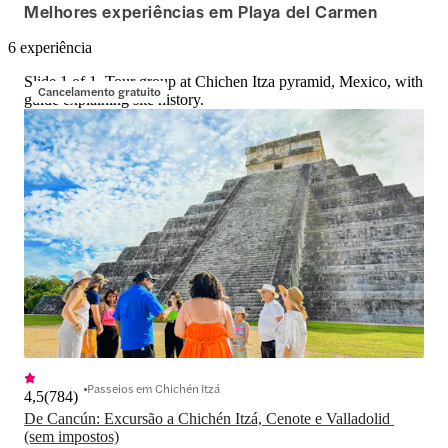
Melhores experiências em Playa del Carmen
6 experiência
Slide 1 of 1, Tour group at Chichen Itza pyramid, Mexico, with
Cancelamento gratuito
guide explaining site history.
Passeios em Chichén Itzá
4,5
(
784
)
De Cancún: Excursão a Chichén Itzá, Cenote e Valladolid 
(sem impostos)