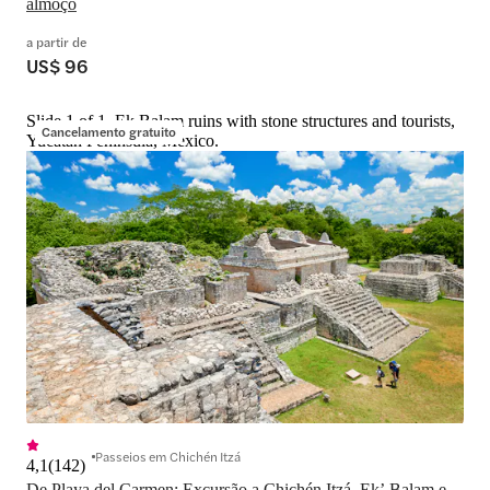
almoço
a partir de
US$ 96
Slide 1 of 1, Ek Balam ruins with stone structures and tourists,
Cancelamento gratuito
Yucatan Peninsula, Mexico.
Passeios em Chichén Itzá
4,1
(
142
)
De Playa del Carmen: Excursão a Chichén Itzá, Ekʼ Balam e 