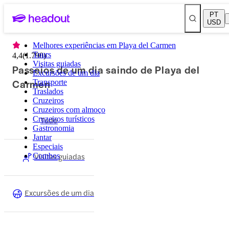
PT
USD
Melhores experiências em Playa del Carmen
Tours
4,4
(
1.790
)
Visitas guiadas
Passeios de um dia saindo de Playa del
Excursões de um dia
Carmen
Transporte
Traslados
Cruzeiros
Cruzeiros com almoço
Cruzeiros turísticos
Tudo
Gastronomia
Jantar
Especiais
Visitas guiadas
Combos
Excursões de um dia