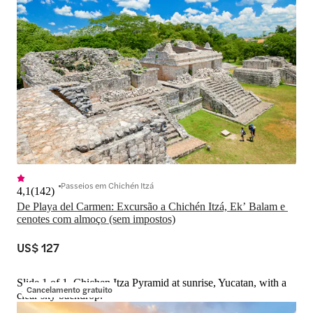
Passeios em Chichén Itzá
4,1
(
142
)
De Playa del Carmen: Excursão a Chichén Itzá, Ekʼ Balam e 
cenotes com almoço (sem impostos)
US$ 127
Slide 1 of 1, Chichen Itza Pyramid at sunrise, Yucatan, with a
Cancelamento gratuito
clear sky backdrop.