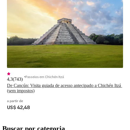
Passeios em Chichén Itzá
4,3
(
743
)
De Cancún: Visita guiada de acesso antecipado a Chichén Itzá 
(sem impostos)
a partir de
US$ 42,48
Buscar por categoria