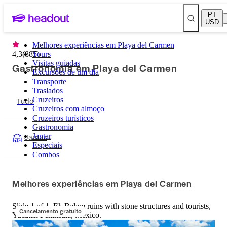
PT
USD
Melhores experiências em Playa del Carmen
4,3
(
885
Tours
)
Visitas guiadas
Gastronomia em Playa del Carmen
Excursões de um dia
Transporte
Traslados
Tudo
Cruzeiros
Cruzeiros com almoço
Cruzeiros turísticos
Gastronomia
Jantar
Jantar
Especiais
Combos
Melhores experiências em Playa del Carmen
Slide 1 of 1, Ek Balam ruins with stone structures and tourists,
Cancelamento gratuito
Yucatan Peninsula, Mexico.