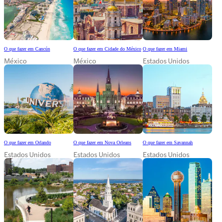
O que fazer em Cancún
O que fazer em Cidade do México
O que fazer em Miami
México
México
Estados Unidos
O que fazer em Orlando
O que fazer em Nova Orleans
O que fazer em Savannah
Estados Unidos
Estados Unidos
Estados Unidos