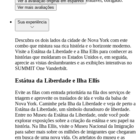
em espécie; fora isso, é muito recomendável, obrigado.
Ver a avaliação original em espanhol
Ver mais avaliações
Sua experiência
Descubra os dois lados da cidade de Nova York com este
combo que mistura sua rica história e o horizonte moderno.
Visite a Estátua da Liberdade e a Ilha Ellis para conhecer as
histórias que moldaram os Estados Unidos e, em seguida,
aprecie as vistas deslumbrantes e as exibições interativas no
SUMMIT One Vanderbilt.
Estátua da Liberdade e Ilha Ellis
Evite as filas com entrada prioritária na fila dos serviços de
triagem e aproveite os traslados de ida e volta da balsa de
Nova York. Caminhe pela Ilha da Liberdade e veja de perto a
Estátua da Liberdade, um símbolo duradouro de liberdade.
Entre no Museu da Estátua da Liberdade, onde você pode
explorar exposições sobre a criação da estátua e seu papel na
história. Na Ilha Ellis, visite o Museu Nacional da Imigração
para saber mais sobre os milhões de imigrantes que chegaram
em busca de uma nova vida. Os artefatos do museu e as