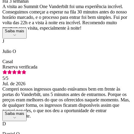
Há 3 semanas
A visita ao Summit One Vanderbilt foi uma experiência incrível.
Conseguimos começar a esperar na fila 30 minutos antes do nosso
horário marcado, e o processo para entrar foi bem simples. Fui por
volta das 22h e a vista à noite era incrível. Recomendo muito
reservar essa visita, especialmente à noite!
Saiba mais
J
Julio O
Casal
Reserva verificada
5
/5
Jul. de 2026
Comprei nossos ingressos quando estávamos bem em frente às
portas do Vanderbilt, uns 5 minutos antes de entrarmos. Porque os
preços eram melhores do que os oferecidos naquele momento. Mas,
de qualquer forma, os ingressos ficaram disponíveis assim que
paguei por eles, o que nos deu a oportunidade de entrar
Saiba mais
imediatamente.
D
Daniel O