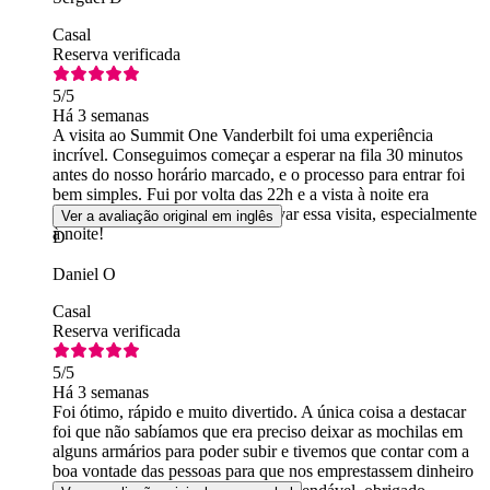
Casal
Reserva verificada
5
/5
Há 3 semanas
A visita ao Summit One Vanderbilt foi uma experiência
incrível. Conseguimos começar a esperar na fila 30 minutos
antes do nosso horário marcado, e o processo para entrar foi
bem simples. Fui por volta das 22h e a vista à noite era
incrível. Recomendo muito reservar essa visita, especialmente
Ver a avaliação original em inglês
à noite!
D
Daniel O
Casal
Reserva verificada
5
/5
Há 3 semanas
Foi ótimo, rápido e muito divertido. A única coisa a destacar
foi que não sabíamos que era preciso deixar as mochilas em
alguns armários para poder subir e tivemos que contar com a
boa vontade das pessoas para que nos emprestassem dinheiro