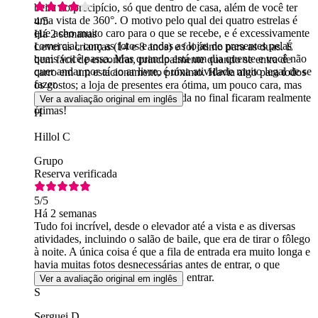
beira do precipício, só que dentro de casa, além de você ter
uma vista de 360°. O motivo pelo qual dei quatro estrelas é
4
/5
que acho muito caro para o que se recebe, e é excessivamente
Há 2 semanas
comercial, com as fotos e todas as lojas de presentes pelas
Levei as crianças (14 e 8 anos) e foi ótimo para as duas. É
quais você passa. Mas quando está um dia quente e você não
bem fácil de encontrar, principalmente quando se entra de
quer andar por aí ao ar livre, é uma atividade muito legal de se
carro em um estacionamento próximo. Havia algo para todos
fazer.
os gostos; a loja de presentes era ótima, um pouco cara, mas
isso é Nova York! As fotos à venda no final ficaram realmente
Ver a avaliação original em inglês
ótimas!
H
Hillol C
Grupo
Reserva verificada
5
/5
Há 2 semanas
Tudo foi incrível, desde o elevador até a vista e as diversas
atividades, incluindo o salão de baile, que era de tirar o fôlego
à noite. A única coisa é que a fila de entrada era muito longa e
havia muitas fotos desnecessárias antes de entrar, o que
aumentou o tempo de espera para entrar.
Ver a avaliação original em inglês
S
Serguei D