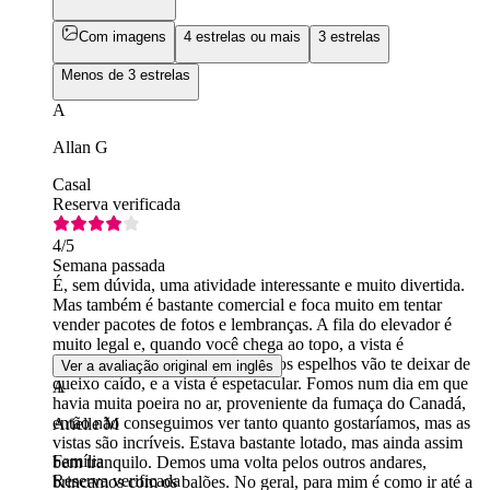
Com imagens
4 estrelas ou mais
3 estrelas
Menos de 3 estrelas
A
Allan G
Casal
Reserva verificada
4
/5
Semana passada
É, sem dúvida, uma atividade interessante e muito divertida.
Mas também é bastante comercial e foca muito em tentar
vender pacotes de fotos e lembranças. A fila do elevador é
muito legal e, quando você chega ao topo, a vista é
absolutamente incrível. O piso e os espelhos vão te deixar de
Ver a avaliação original em inglês
queixo caído, e a vista é espetacular. Fomos num dia em que
A
havia muita poeira no ar, proveniente da fumaça do Canadá,
então não conseguimos ver tanto quanto gostaríamos, mas as
Arielle M
vistas são incríveis. Estava bastante lotado, mas ainda assim
Família
bem tranquilo. Demos uma volta pelos outros andares,
Reserva verificada
brincamos com os balões. No geral, para mim é como ir até a