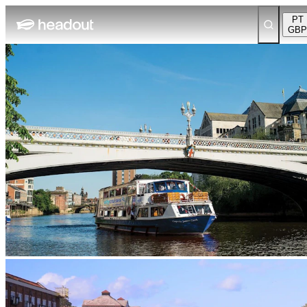
PT
GBP