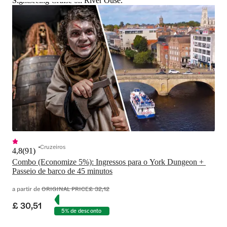
Sightseeing Cruise on River Ouse.
Cruzeiros
4,8
(
91
)
Combo (Economize 5%): Ingressos para o York Dungeon + 
Passeio de barco de 45 minutos
a partir de
ORIGINAL PRICE
£ 32,12
£ 30,51
5% de desconto