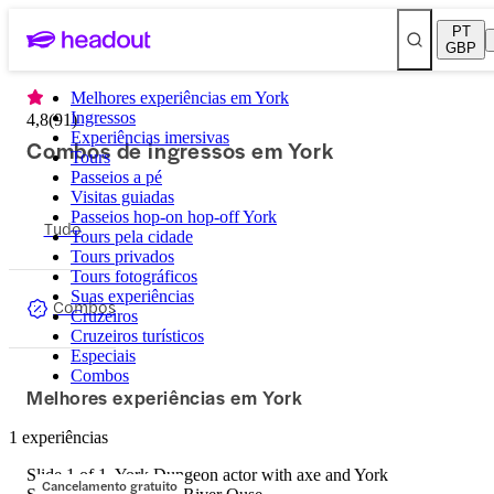
PT
GBP
Melhores experiências em York
Ingressos
4,8
(
91
)
Experiências imersivas
Combos de ingressos em York
Tours
Passeios a pé
Visitas guiadas
Passeios hop-on hop-off York
Tudo
Tours pela cidade
Tours privados
Tours fotográficos
Suas experiências
Combos
Cruzeiros
Cruzeiros turísticos
Especiais
Combos
Melhores experiências em York
1 experiências
Slide 1 of 1, York Dungeon actor with axe and York
Cancelamento gratuito