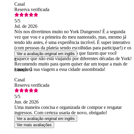
Casal
Reserva verificada
5
/5
Jul. de 2026
Nós nos divertimos muito no York Dungeons! É a segunda
vez que vou e a primeira do meu namorado, mas, mesmo já
tendo ido antes, é uma experiência incrível. É super interativo
(com pessoas da plateia sendo escolhidas para participar!) e os
atores envolvidos são tão bons no que fazem que você
Ver a avaliação original em inglês
esquece que não está viajando por diferentes décadas de York!
L
Recomendo muito para quem quiser dar um toque a mais de
emoção à sua viagem a essa cidade assombrada!
Lauren G
Casal
Reserva verificada
5
/5
Jun. de 2026
Uma maneira concisa e organizada de comprar e resgatar
ingressos. Com certeza usaria de novo, obrigado!
Ver a avaliação original em inglês
Ver mais avaliações