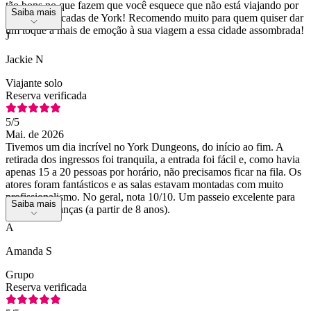
tão bons no que fazem que você esquece que não está viajando por
Saiba mais
diferentes décadas de York! Recomendo muito para quem quiser dar
um toque a mais de emoção à sua viagem a essa cidade assombrada!
J
Jackie N
Viajante solo
Reserva verificada
5
/5
Mai. de 2026
Tivemos um dia incrível no York Dungeons, do início ao fim. A
retirada dos ingressos foi tranquila, a entrada foi fácil e, como havia
apenas 15 a 20 pessoas por horário, não precisamos ficar na fila. Os
atores foram fantásticos e as salas estavam montadas com muito
profissionalismo. No geral, nota 10/10. Um passeio excelente para
Saiba mais
adultos e crianças (a partir de 8 anos).
A
Amanda S
Grupo
Reserva verificada