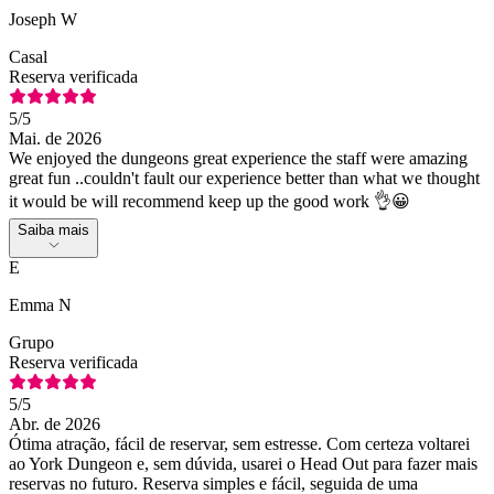
Joseph W
Casal
Reserva verificada
5
/5
Mai. de 2026
We enjoyed the dungeons great experience the staff were amazing
great fun ..couldn't fault our experience better than what we thought
it would be will recommend keep up the good work 👌😀
Saiba mais
E
Emma N
Grupo
Reserva verificada
5
/5
Abr. de 2026
Ótima atração, fácil de reservar, sem estresse. Com certeza voltarei
ao York Dungeon e, sem dúvida, usarei o Head Out para fazer mais
reservas no futuro. Reserva simples e fácil, seguida de uma