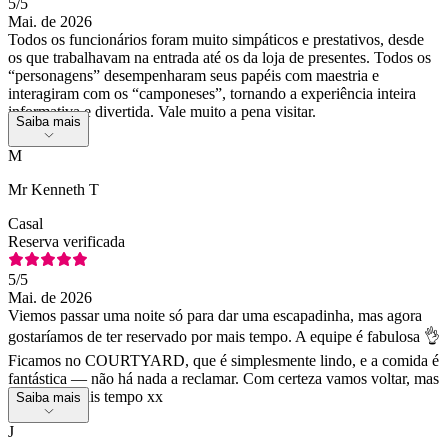
5
/5
Mai. de 2026
Todos os funcionários foram muito simpáticos e prestativos, desde
os que trabalhavam na entrada até os da loja de presentes. Todos os
“personagens” desempenharam seus papéis com maestria e
interagiram com os “camponeses”, tornando a experiência inteira
informativa e divertida. Vale muito a pena visitar.
Saiba mais
M
Mr Kenneth T
Casal
Reserva verificada
5
/5
Mai. de 2026
Viemos passar uma noite só para dar uma escapadinha, mas agora
gostaríamos de ter reservado por mais tempo. A equipe é fabulosa 👌
Ficamos no COURTYARD, que é simplesmente lindo, e a comida é
fantástica — não há nada a reclamar. Com certeza vamos voltar, mas
para ficar mais tempo xx
Saiba mais
J