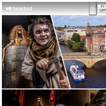
PT
GBP