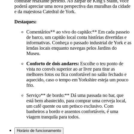
contraste relaxante perfeito. Ao zarpar de King’s Staith, você
poderá apreciar uma nova perspectiva das muralhas da cidade
e da majestosa Catedral de York.
Destaques:
Comentários** ao vivo do capitão:** Em cada passeio
de barco, um capitão local conta histórias divertidas e
informativas. Conheça o passado industrial de York e as
lendas locais enquanto navegas pelos Jardins do
Museu.
Conforto de dois andares:
Escolhe o teu ponto de
vista no convés superior ao ar livre para tirar as
melhores fotos ou fica confortável no salão fechado e
aquecido, caso o tempo em Yorkshire esteja um pouco
frio.
Serviço** de bordo:** Dá uma passada no bar, que
está bem abastecido, para comprar uma cerveja local,
um café quente ou um petisco exclusivo. Com
banheiros a bordo e assentos confortáveis, é uma
viagem tranquila para todos.
Horário de funcionamento