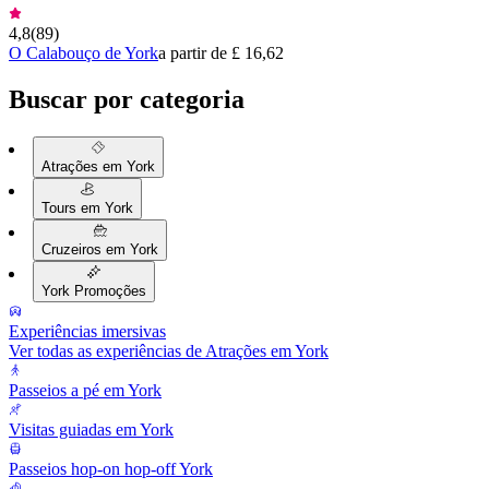
4,8
(
89
)
O Calabouço de York
a partir de £ 16,62
Buscar por categoria
Atrações em York
Tours em York
Cruzeiros em York
York Promoções
Experiências imersivas
Ver todas as experiências de Atrações em York
Passeios a pé em York
Visitas guiadas em York
Passeios hop-on hop-off York