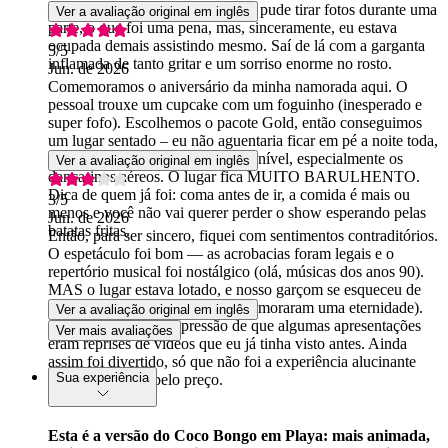
– tanto brilho, tanto confete. Não pude tirar fotos durante uma
Ver a avaliação original em inglês
parte, o que foi uma pena, mas, sinceramente, eu estava
ocupada demais assistindo mesmo. Saí de lá com a garganta
5
/5
inflamada de tanto gritar e um sorriso enorme no rosto.
Jun. de 2026
Comemoramos o aniversário da minha namorada aqui. O
pessoal trouxe um cupcake com um foguinho (inesperado e
super fofo). Escolhemos o pacote Gold, então conseguimos
um lugar sentado – eu não aguentaria ficar em pé a noite toda,
rsrs. Os artistas estavam de outro nível, especialmente os
Ver a avaliação original em inglês
dançarinos aéreos. O lugar fica MUITO BARULHENTO.
Dica de quem já foi: coma antes de ir, a comida é mais ou
3
/5
menos e você não vai querer perder o show esperando pelas
Jun. de 2026
batatas fritas.
Então, para ser sincero, fiquei com sentimentos contraditórios.
O espetáculo foi bom — as acrobacias foram legais e o
repertório musical foi nostálgico (olá, músicas dos anos 90).
MAS o lugar estava lotado, e nosso garçom se esqueceu de
nós algumas vezes (as bebidas demoraram uma eternidade).
Ver a avaliação original em inglês
Além disso, tive a impressão de que algumas apresentações
Ver mais avaliações
eram reprises de vídeos que eu já tinha visto antes. Ainda
assim foi divertido, só que não foi a experiência alucinante
Sua experiência
que eu esperava pelo preço.
Esta é a versão do Coco Bongo em Playa: mais animada,