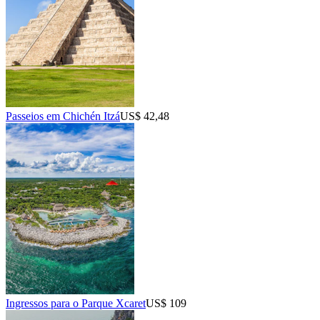
Passeios em Chichén Itzá
US$ 42,48
Ingressos para o Parque Xcaret
US$ 109