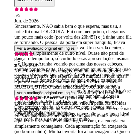
5
/5
Jun. de 2026
Sinceramente, NÃO sabia bem o que esperar, mas uau, a
noite foi uma LOUCURA. Fui com meu primo, chegamos
um pouco mais cedo (por volta das 20h45?) e já tinha uma fila
se formando. O pessoal da porta era super tranquilo, ficava
brincando enquanto a gente esperava. Uma vez lá dentro, a
Ver a avaliação original em inglês
energia é simplesmente de outro nível. Quase não parei de
dançar o tempo todo, só curtindo essas apresentações insanas
4
/5
– o Homem-Aranha voando por cima das nossas cabeças,
Jun. de 2026
confete por toda parte. Os garçons eram muuuito rápidos (não
Noite divertida com os amigos. Compramos os ingressos
esperava isso com tanta gente). A única coisa é que ficou bem
normais e tivemos que esperar uns 25 minutos lá fora, mas a
QUENTE lá dentro por volta da meia-noite e os saltos da
equipe manteve a fila andando rápido. Lá dentro estava
minha prima estavam matando ela. Mas as bebidas não
MUITO LOTADO (sem brincadeira, você fica ombro a
paravam de chegar, e nosso garçom (um abraço pro Victor) se
ombro a maior parte do tempo), mas o show foi realmente
Ver a avaliação original em inglês
certificou de que a gente tivesse água também. Adorei a
superdivertido. Pareceu um pouco apressado entre as
apresentação do Michael Jackson – a galera enlouqueceu.
apresentações, mas, sinceramente, valeu a pena. As bebidas
5
/5
Com certeza voltaria, só que talvez com sapatos mais
estavam um pouco diluídas, mas eram à vontade. Se você não
Jun. de 2026
confortáveis da próxima vez.
gosta de música alta e multidões, talvez não seja o lugar ideal
Fui sozinha, mas acabei fazendo amigos na minha mesa. A
para você, mas a gente se divertiu muito.
equipe me fez sentir à vontade logo de cara, e a energia era
simplesmente contagiante. Cada apresentação foi exagerada
(no bom sentido). Minha favorita foi a homenagem ao Queen