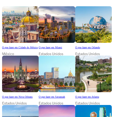
O que fazer em Cidade do México
O que fazer em Miami
O que fazer em Orlando
México
Estados Unidos
Estados Unidos
O que fazer em Nova Orleans
O que fazer em Savannah
O que fazer em Atlanta
Estados Unidos
Estados Unidos
Estados Unidos