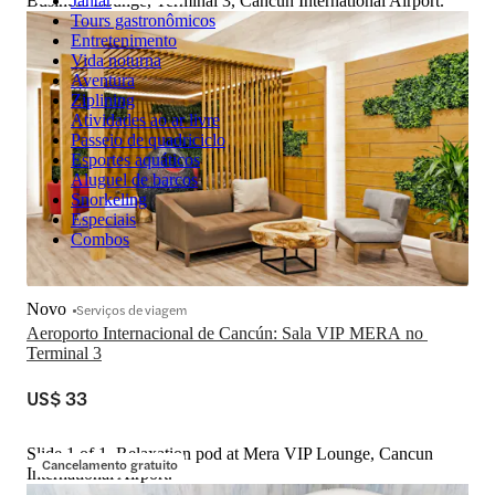
Business Lounge, Terminal 3, Cancún International Airport.
Jantar
Tours gastronômicos
Entretenimento
Vida noturna
Aventura
Ziplining
Atividades ao ar livre
Passeio de quadriciclo
Esportes aquáticos
Aluguel de barcos
Snorkeling
Especiais
Combos
Novo
Serviços de viagem
Aeroporto Internacional de Cancún: Sala VIP MERA no 
Terminal 3
US$ 33
Slide 1 of 1, Relaxation pod at Mera VIP Lounge, Cancun
Cancelamento gratuito
International Airport.