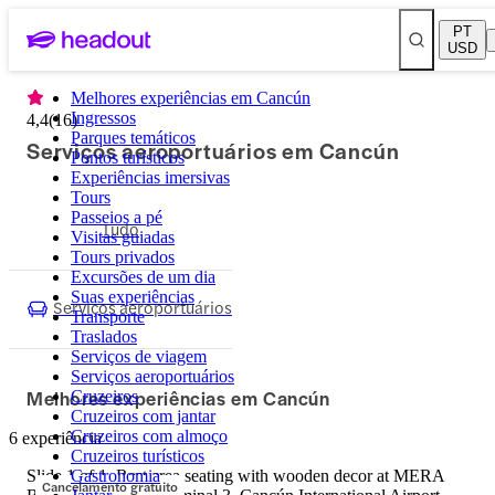
PT
USD
Melhores experiências em Cancún
Ingressos
4,4
(
16
)
Parques temáticos
Serviços aeroportuários em Cancún
Pontos turísticos
Experiências imersivas
Tours
Passeios a pé
Tudo
Visitas guiadas
Tours privados
Excursões de um dia
Suas experiências
Serviços aeroportuários
Transporte
Traslados
Serviços de viagem
Serviços aeroportuários
Melhores experiências em Cancún
Cruzeiros
Cruzeiros com jantar
Cruzeiros com almoço
6 experiência
Cruzeiros turísticos
Slide 1 of 1, Rest area seating with wooden decor at MERA
Gastronomia
Cancelamento gratuito