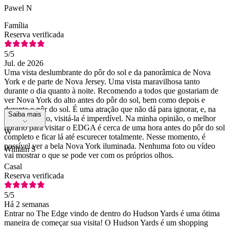
Pawel N
Família
Reserva verificada
5
/5
Jul. de 2026
Uma vista deslumbrante do pôr do sol e da panorâmica de Nova
York e de parte de Nova Jersey. Uma vista maravilhosa tanto
durante o dia quanto à noite. Recomendo a todos que gostariam de
ver Nova York do alto antes do pôr do sol, bem como depois e
durante o pôr do sol. É uma atração que não dá para ignorar, e, na
Saiba mais
minha opinião, visitá-la é imperdível. Na minha opinião, o melhor
horário para visitar o EDGA é cerca de uma hora antes do pôr do sol
W
completo e ficar lá até escurecer totalmente. Nesse momento, é
possível ver a bela Nova York iluminada. Nenhuma foto ou vídeo
William S
vai mostrar o que se pode ver com os próprios olhos.
Casal
Reserva verificada
5
/5
Há 2 semanas
Entrar no The Edge vindo de dentro do Hudson Yards é uma ótima
maneira de começar sua visita! O Hudson Yards é um shopping