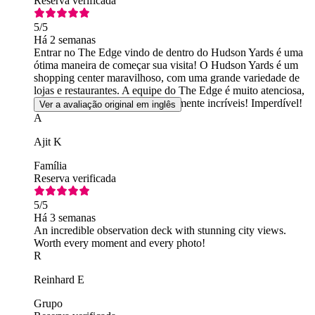
Reserva verificada
5
/5
Há 2 semanas
Entrar no The Edge vindo de dentro do Hudson Yards é uma
ótima maneira de começar sua visita! O Hudson Yards é um
shopping center maravilhoso, com uma grande variedade de
lojas e restaurantes. A equipe do The Edge é muito atenciosa,
e as vistas da plataforma são realmente incríveis! Imperdível!
Ver a avaliação original em inglês
A
Ajit K
Família
Reserva verificada
5
/5
Há 3 semanas
An incredible observation deck with stunning city views.
Worth every moment and every photo!
R
Reinhard E
Grupo