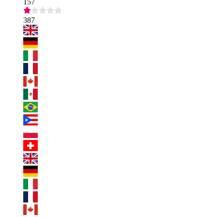
157
387