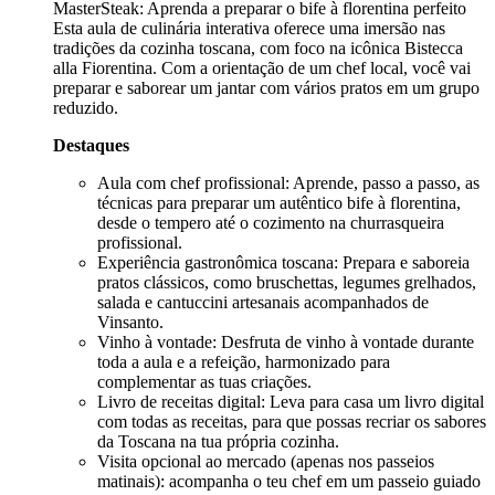
MasterSteak: Aprenda a preparar o bife à florentina perfeito
Esta aula de culinária interativa oferece uma imersão nas
tradições da cozinha toscana, com foco na icônica Bistecca
alla Fiorentina. Com a orientação de um chef local, você vai
preparar e saborear um jantar com vários pratos em um grupo
reduzido.
Destaques
Aula com chef profissional: Aprende, passo a passo, as
técnicas para preparar um autêntico bife à florentina,
desde o tempero até o cozimento na churrasqueira
profissional.
Experiência gastronômica toscana: Prepara e saboreia
pratos clássicos, como bruschettas, legumes grelhados,
salada e cantuccini artesanais acompanhados de
Vinsanto.
Vinho à vontade: Desfruta de vinho à vontade durante
toda a aula e a refeição, harmonizado para
complementar as tuas criações.
Livro de receitas digital: Leva para casa um livro digital
com todas as receitas, para que possas recriar os sabores
da Toscana na tua própria cozinha.
Visita opcional ao mercado (apenas nos passeios
matinais): acompanha o teu chef em um passeio guiado