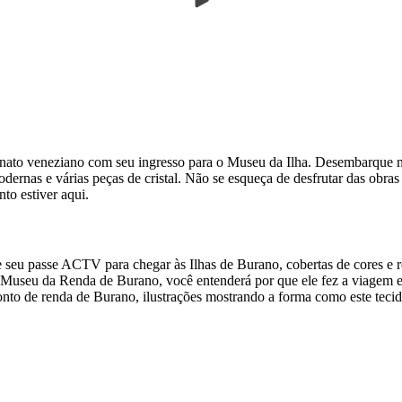
to veneziano com seu ingresso para o Museu da Ilha. Desembarque na p
rnas e várias peças de cristal. Não se esqueça de desfrutar das obras 
o estiver aqui.
se seu passe ACTV para chegar às Ilhas de Burano, cobertas de cores e
Museu da Renda de Burano, você entenderá por que ele fez a viagem e 
onto de renda de Burano, ilustrações mostrando a forma como este tecido