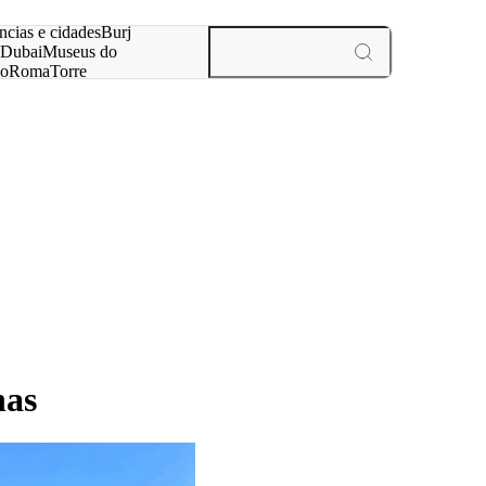
ar
ncias e cidades
Burj
Dubai
Museus do
no
Roma
Torre
aris
experiências e cidades
has