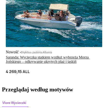
Nowość
Błękitna Jaskinia Albania
Saranda: Wycieczka statkiem wzdłuż wybrzeża Morza 
Jońskiego – odkrywanie ukrytych plaż i jaskiń
4 269,15 ALL
Przeglądaj według motywów
Vlore Wycieczki