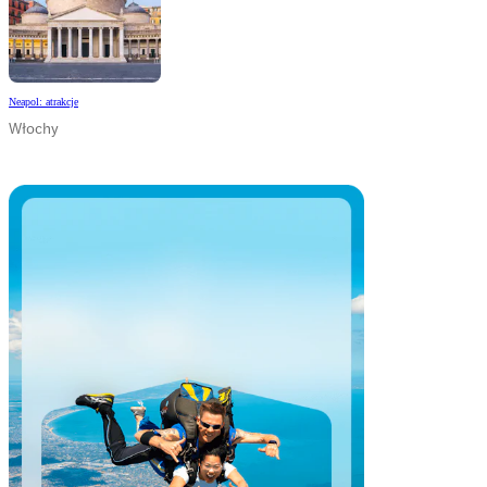
Neapol: atrakcje
Włochy