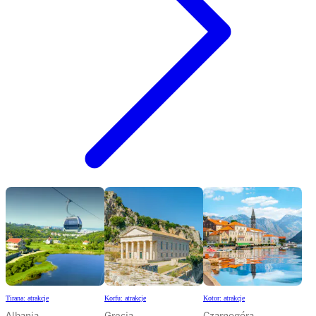
Tirana: atrakcje
Korfu: atrakcje
Kotor: atrakcje
Albania
Grecja
Czarnogóra