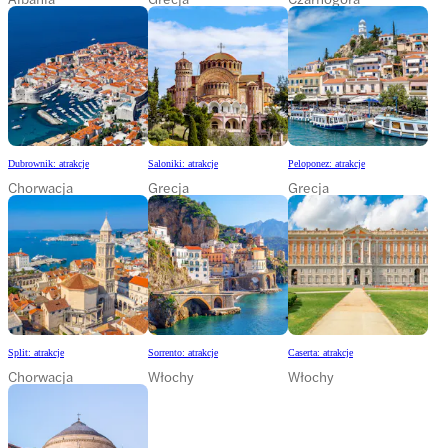
Dubrownik: atrakcje
Saloniki: atrakcje
Peloponez: atrakcje
Chorwacja
Grecja
Grecja
Split: atrakcje
Sorrento: atrakcje
Caserta: atrakcje
Chorwacja
Włochy
Włochy