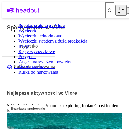
PL
ALL
Sporty wodne w Vlore
Popularne atrakcje: Vlore
Wycieczki
Wycieczki jednodniowe
Wycieczki statkiem z dużą prędkością
Wszystko
Rejsy
Rejsy wycieczkowe
Przygoda
Zajęcia na świeżym powietrzu
Rurka do nurkowania
Sporty wodne
Rurka do nurkowania
Najlepsze aktywności w: Vlore
Slide 1 of 1, Boat with tourists exploring Ionian Coast hidden
Bezpłatne anulowanie
beaches and caves.