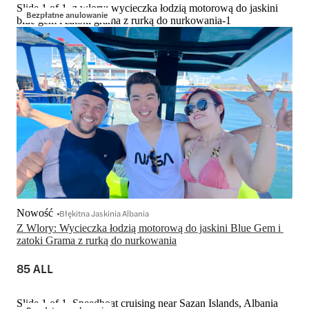
Slide 1 of 1, z wlory: wycieczka łodzią motorową do jaskini
Bezpłatne anulowanie
blue gem i zatoki grama z rurką do nurkowania-1
Nowość
Błękitna Jaskinia Albania
Z Wlory: Wycieczka łodzią motorową do jaskini Blue Gem i 
zatoki Grama z rurką do nurkowania
85 ALL
Slide 1 of 1, Speedboat cruising near Sazan Islands, Albania