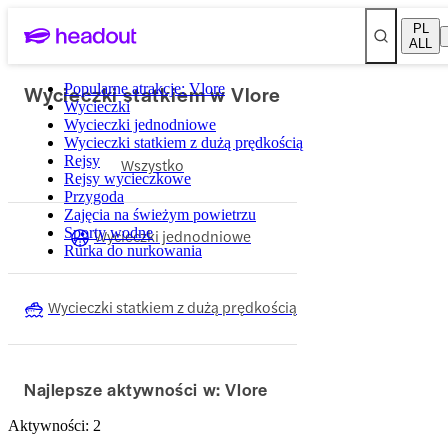
PL
ALL
Wycieczki statkiem w Vlore
Popularne atrakcje: Vlore
Wycieczki
Wycieczki jednodniowe
Wycieczki statkiem z dużą prędkością
Rejsy
Wszystko
Rejsy wycieczkowe
Przygoda
Zajęcia na świeżym powietrzu
Sporty wodne
Wycieczki jednodniowe
Rurka do nurkowania
Wycieczki statkiem z dużą prędkością
Najlepsze aktywności w: Vlore
Aktywności: 2