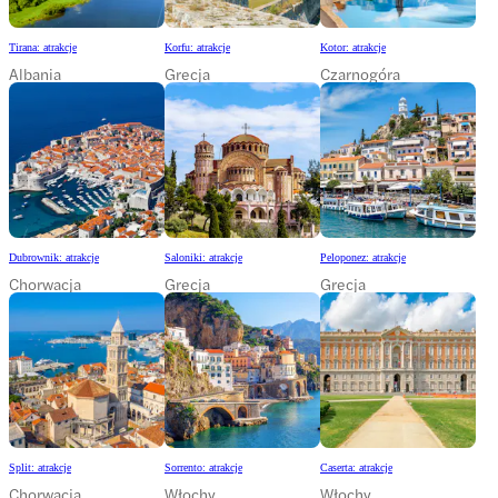
Tirana: atrakcje
Korfu: atrakcje
Kotor: atrakcje
Albania
Grecja
Czarnogóra
Dubrownik: atrakcje
Saloniki: atrakcje
Peloponez: atrakcje
Chorwacja
Grecja
Grecja
Split: atrakcje
Sorrento: atrakcje
Caserta: atrakcje
Chorwacja
Włochy
Włochy