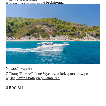
Bezpłatne anulowanie
with lush green hills in the background.
Nowość
Wycieczki
Z Tirany/Durres/Golem: Wycieczka łodzią motorową na 
wyspę Sazan i półwysep Karaburun
6 500 ALL