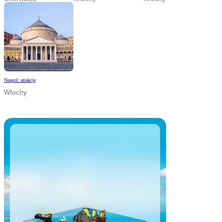
Neapol: atrakcje
Włochy