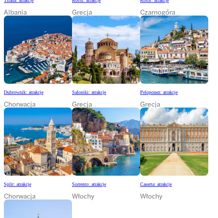
Tirana: atrakcje
Korfu: atrakcje
Kotor: atrakcje
Albania
Grecja
Czarnogóra
Dubrownik: atrakcje
Saloniki: atrakcje
Peloponez: atrakcje
Chorwacja
Grecja
Grecja
Split: atrakcje
Sorrento: atrakcje
Caserta: atrakcje
Chorwacja
Włochy
Włochy