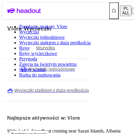
PL
ALL
Vlore Wycieczki
Popularne atrakcje: Vlore
Wycieczki
Wycieczki jednodniowe
Wycieczki statkiem z dużą prędkością
Wszystko
Rejsy
Rejsy wycieczkowe
Przygoda
Zajęcia na świeżym powietrzu
Wycieczki jednodniowe
Sporty wodne
Rurka do nurkowania
Wycieczki statkiem z dużą prędkością
Najlepsze aktywności w: Vlore
Slide 1 of 1, Speedboat cruising near Sazan Islands, Albania
Bezpłatne anulowanie