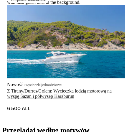
with lush green hills in the background.
Nowość
Wycieczki jednodniowe
Z Tirany/Durres/Golem: Wycieczka łodzią motorową na 
wyspę Sazan i półwysep Karaburun
6 500 ALL
Przeglądaj według motywów