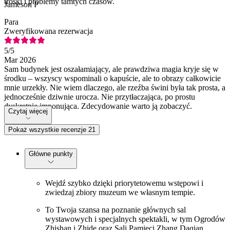
troski i problemy tamtych czasów.
Jameson P
Para
Zweryfikowana rezerwacja
5
/5
Mar 2026
Sam budynek jest oszałamiający, ale prawdziwa magia kryje się w
środku – wszyscy wspominali o kapuście, ale to obrazy całkowicie
mnie urzekły. Nie wiem dlaczego, ale rzeźba świni była tak prosta, a
jednocześnie dziwnie urocza. Nie przytłaczająca, po prostu
dyskretnie imponująca. Zdecydowanie warto ją zobaczyć.
Czytaj więcej
Pokaż wszystkie recenzje 21
Główne punkty
Wejdź szybko dzięki priorytetowemu wstępowi i
zwiedzaj zbiory muzeum we własnym tempie.
To Twoja szansa na poznanie głównych sal
wystawowych i specjalnych spektakli, w tym Ogrodów
Zhishan i Zhide oraz Sali Pamięci Zhang Daqian.