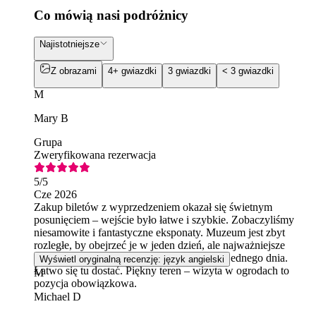
Co mówią nasi podróżnicy
Najistotniejsze
Z obrazami
4+ gwiazdki
3 gwiazdki
< 3 gwiazdki
M
Mary B
Grupa
Zweryfikowana rezerwacja
5
/5
Cze 2026
Zakup biletów z wyprzedzeniem okazał się świetnym
posunięciem – wejście było łatwe i szybkie. Zobaczyliśmy
niesamowite i fantastyczne eksponaty. Muzeum jest zbyt
rozległe, by obejrzeć je w jeden dzień, ale najważniejsze
atrakcje można spokojnie obejrzeć w ciągu jednego dnia.
Wyświetl oryginalną recenzję: język angielski
Łatwo się tu dostać. Piękny teren – wizyta w ogrodach to
M
pozycja obowiązkowa.
Michael D