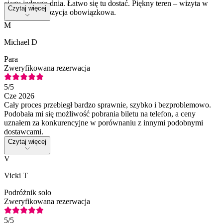
ciągu jednego dnia. Łatwo się tu dostać. Piękny teren – wizyta w
Czytaj więcej
ogrodach to pozycja obowiązkowa.
M
Michael D
Para
Zweryfikowana rezerwacja
5
/5
Cze 2026
Cały proces przebiegł bardzo sprawnie, szybko i bezproblemowo.
Podobała mi się możliwość pobrania biletu na telefon, a ceny
uznałem za konkurencyjne w porównaniu z innymi podobnymi
dostawcami.
Czytaj więcej
V
Vicki T
Podróżnik solo
Zweryfikowana rezerwacja
5
/5