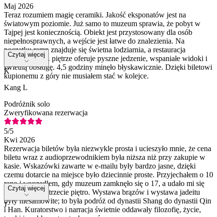
Maj 2026
Teraz rozumiem magię ceramiki. Jakość eksponatów jest na
światowym poziomie. Już samo to muzeum sprawia, że pobyt w
Tajpej jest koniecznością. Obiekt jest przystosowany dla osób
niepełnosprawnych, a wejście jest łatwe do znalezienia. Na
początku ramp znajduje się świetna lodziarnia, a restauracja
Czytaj więcej
muzealna na 4. piętrze oferuje pyszne jedzenie, wspaniałe widoki i
świetną obsługę. 4,5 godziny minęło błyskawicznie. Dzięki biletowi
K
kupionemu z góry nie musiałem stać w kolejce.
Kang L
Podróżnik solo
Zweryfikowana rezerwacja
5
/5
Kwi 2026
Rezerwacja biletów była niezwykle prosta i ucieszyło mnie, że cena
biletu wraz z audioprzewodnikiem była niższa niż przy zakupie w
kasie. Wskazówki zawarte w e-mailu były bardzo jasne, dzięki
czemu dotarcie na miejsce było dziecinnie proste. Przyjechałem o 10
rano i wyszedłem, gdy muzeum zamknęło się o 17, a udało mi się
Czytaj więcej
obejrzeć tylko trzecie piętro. Wystawa brązów i wystawa jadeitu
były niesamowite; to była podróż od dynastii Shang do dynastii Qin
J
i Han. Kuratorstwo i narracja świetnie oddawały filozofię, życie,