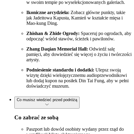
w swoim tempie po wyselekcjonowanych galeriach.
Ikoniczne arcydzieła:
Zobacz główne punkty, takie
jak Jadeitowa Kapusta, Kamień w kształcie mięsa i
Mao-kung Ding.
Zhishan & Zhide Ogrody:
Spaceruj po ogrodach, aby
odpocząć wśród stawów, ścieżek i pawilonów.
Zhang Daqian Memorial Hall:
Odwiedź salę
pamięci, aby dowiedzieć się więcej o życiu i twórczości
artysty.
Podniesienie standardu i dodatki:
Ulepsz swoją
wizytę dzięki wielojęzycznemu audioprzewodnikowi
lub dodaj kupon na posiłek Din Tai Fung, aby w pełni
doświadczyć muzeum.
Co musisz wiedzieć przed podróżą
Co zabrać ze sobą
Paszport lub dowód osobisty wydany przez rząd do