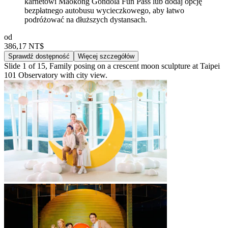
karnetowi Maokong Gondola Fun Pass lub dodaj opcję
bezpłatnego autobusu wycieczkowego, aby łatwo
podróżować na dłuższych dystansach.
od
386,17 NT$
Sprawdź dostępność
Więcej szczegółów
Slide 1 of 15, Family posing on a crescent moon sculpture at Taipei
101 Observatory with city view.