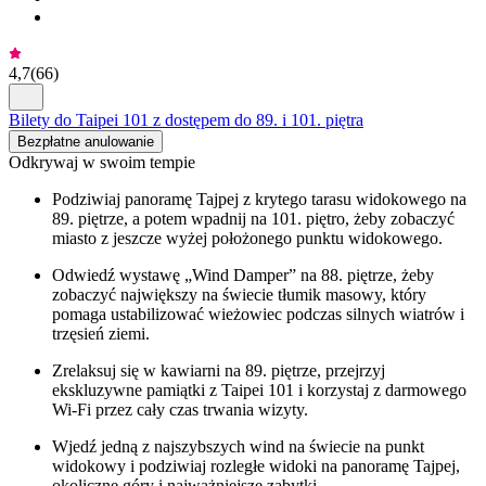
4,7
(
66
)
Bilety do Taipei 101 z dostępem do 89. i 101. piętra
Bezpłatne anulowanie
Odkrywaj w swoim tempie
Podziwiaj panoramę Tajpej z krytego tarasu widokowego na
89. piętrze, a potem wpadnij na 101. piętro, żeby zobaczyć
miasto z jeszcze wyżej położonego punktu widokowego.
Odwiedź wystawę „Wind Damper” na 88. piętrze, żeby
zobaczyć największy na świecie tłumik masowy, który
pomaga ustabilizować wieżowiec podczas silnych wiatrów i
trzęsień ziemi.
Zrelaksuj się w kawiarni na 89. piętrze, przejrzyj
ekskluzywne pamiątki z Taipei 101 i korzystaj z darmowego
Wi-Fi przez cały czas trwania wizyty.
Wjedź jedną z najszybszych wind na świecie na punkt
widokowy i podziwiaj rozległe widoki na panoramę Tajpej,
okoliczne góry i najważniejsze zabytki.