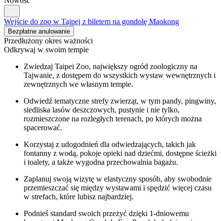
Nowość
Wejście do zoo w Tajpej z biletem na gondolę Maokong
Bezpłatne anulowanie
Przedłużony okres ważności
Odkrywaj w swoim tempie
Zwiedzaj Taipei Zoo, największy ogród zoologiczny na
Tajwanie, z dostępem do wszystkich wystaw wewnętrznych i
zewnętrznych we własnym tempie.
Odwiedź tematyczne strefy zwierząt, w tym pandy, pingwiny,
siedliska lasów deszczowych, pustynie i nie tylko,
rozmieszczone na rozległych terenach, po których można
spacerować.
Korzystaj z udogodnień dla odwiedzających, takich jak
fontanny z wodą, pokoje opieki nad dziećmi, dostępne ścieżki
i toalety, a także wygodna przechowalnia bagażu.
Zaplanuj swoją wizytę w elastyczny sposób, aby swobodnie
przemieszczać się między wystawami i spędzić więcej czasu
w strefach, które lubisz najbardziej.
Podnieś standard swoich przeżyć dzięki 1-dniowemu