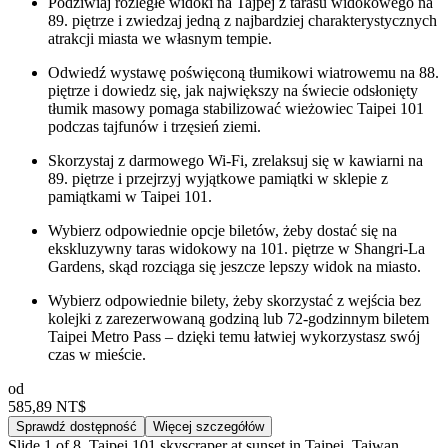
Podziwiaj rozległe widoki na Tajpej z tarasu widokowego na
89. piętrze i zwiedzaj jedną z najbardziej charakterystycznych
atrakcji miasta we własnym tempie.
Odwiedź wystawę poświęconą tłumikowi wiatrowemu na 88.
piętrze i dowiedz się, jak największy na świecie odsłonięty
tłumik masowy pomaga stabilizować wieżowiec Taipei 101
podczas tajfunów i trzęsień ziemi.
Skorzystaj z darmowego Wi-Fi, zrelaksuj się w kawiarni na
89. piętrze i przejrzyj wyjątkowe pamiątki w sklepie z
pamiątkami w Taipei 101.
Wybierz odpowiednie opcje biletów, żeby dostać się na
ekskluzywny taras widokowy na 101. piętrze w Shangri-La
Gardens, skąd rozciąga się jeszcze lepszy widok na miasto.
Wybierz odpowiednie bilety, żeby skorzystać z wejścia bez
kolejki z zarezerwowaną godziną lub 72-godzinnym biletem
Taipei Metro Pass – dzięki temu łatwiej wykorzystasz swój
czas w mieście.
od
585,89 NT$
Sprawdź dostępność
Więcej szczegółów
Slide 1 of 8, Taipei 101 skyscraper at sunset in Taipei, Taiwan