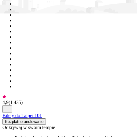
4,9
(
1 435
)
Bilety do Taipei 101
Bezpłatne anulowanie
Odkrywaj w swoim tempie