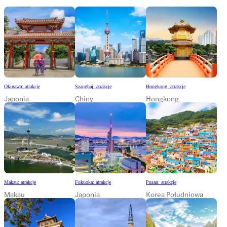
Okinawa: atrakcje
Szanghaj: atrakcje
Hongkong: atrakcje
Japonia
Chiny
Hongkong
Makau: atrakcje
Fukuoka: atrakcje
Pusan: atrakcje
Makau
Japonia
Korea Południowa