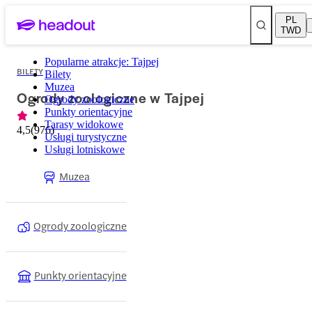
PL
TWD
Popularne atrakcje: Tajpej
BILETY
Bilety
Muzea
Ogrody zoologiczne w Tajpej
Ogrody zoologiczne
Punkty orientacyjne
Tarasy widokowe
4,5
(
976
)
Usługi turystyczne
Usługi lotniskowe
Muzea
Ogrody zoologiczne
Punkty orientacyjne