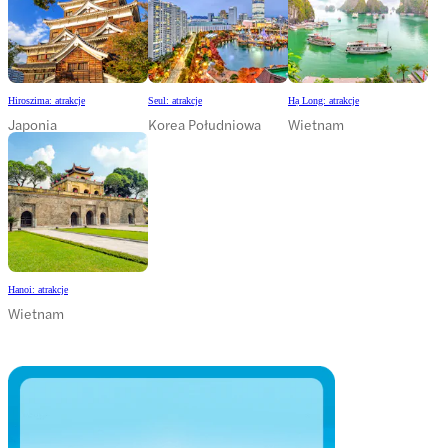
Hiroszima: atrakcje
Seul: atrakcje
Hạ Long: atrakcje
Japonia
Korea Południowa
Wietnam
Hanoi: atrakcje
Wietnam