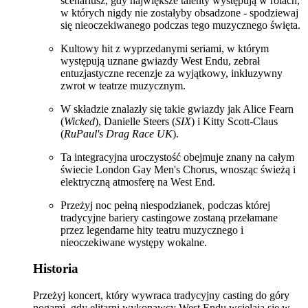
scenariusz, gdy największe talenty występują w rolach,
w których nigdy nie zostałyby obsadzone - spodziewaj
się nieoczekiwanego podczas tego muzycznego święta.
Kultowy hit z wyprzedanymi seriami, w którym
występują uznane gwiazdy West Endu, zebrał
entuzjastyczne recenzje za wyjątkowy, inkluzywny
zwrot w teatrze muzycznym.
W składzie znalazły się takie gwiazdy jak Alice Fearn
(
Wicked
), Danielle Steers (
SIX
) i Kitty Scott-Claus
(
RuPaul's Drag Race UK
).
Ta integracyjna uroczystość obejmuje znany na całym
świecie London Gay Men's Chorus, wnosząc świeżą i
elektryczną atmosferę na West End.
Przeżyj noc pełną niespodzianek, podczas której
tradycyjne bariery castingowe zostaną przełamane
przez legendarne hity teatru muzycznego i
nieoczekiwane występy wokalne.
Historia
Przeżyj koncert, który wywraca tradycyjny casting do góry
nogami, gdy elitarni wykonawcy West Endu wcielają się w