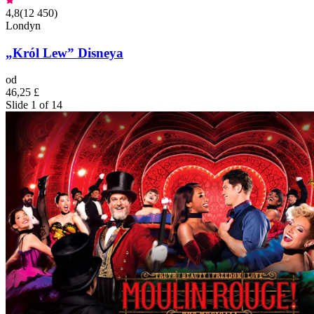
4,8
(
12 450
)
Londyn
„Król Lew” Disneya
od
46,25 £
Slide 1 of 14