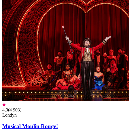
4,9
(
4 903
)
Londyn
Musical Moulin Rouge!