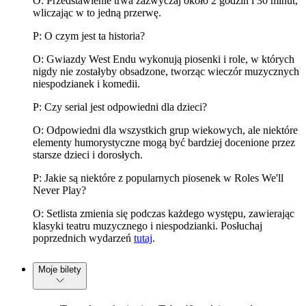
O: Przedstawienie trwa zazwyczaj około 2 godzin i 30 minut,
wliczając w to jedną przerwę.
P: O czym jest ta historia?
O: Gwiazdy West Endu wykonują piosenki i role, w których
nigdy nie zostałyby obsadzone, tworząc wieczór muzycznych
niespodzianek i komedii.
P: Czy serial jest odpowiedni dla dzieci?
O: Odpowiedni dla wszystkich grup wiekowych, ale niektóre
elementy humorystyczne mogą być bardziej docenione przez
starsze dzieci i dorosłych.
P: Jakie są niektóre z popularnych piosenek w Roles We'll
Never Play?
O: Setlista zmienia się podczas każdego występu, zawierając
klasyki teatru muzycznego i niespodzianki. Posłuchaj
poprzednich wydarzeń
tutaj
.
Moje bilety