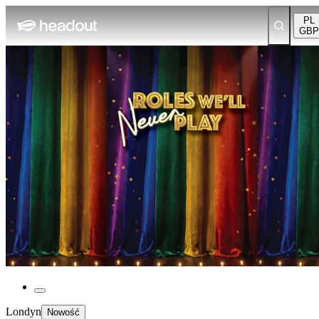
PL
GBP
Londyn
Nowość