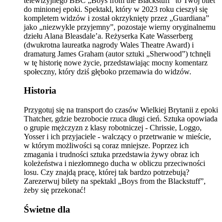
telewizyjnego BBC „Boys from the Blackstuff” to Twój bilet
do minionej epoki. Spektakl, który w 2023 roku cieszył się
kompletem widzów i został okrzyknięty przez „Guardiana”
jako „niezwykle przyjemny”, pozostaje wierny oryginalnemu
dziełu Alana Bleasdale’a. Reżyserka Kate Wasserberg
(dwukrotna laureatka nagrody Wales Theatre Award) i
dramaturg James Graham (autor sztuki „Sherwood”) tchnęli
w tę historię nowe życie, przedstawiając mocny komentarz
społeczny, który dziś głęboko przemawia do widzów.
Historia
Przygotuj się na transport do czasów Wielkiej Brytanii z epoki
Thatcher, gdzie bezrobocie rzuca długi cień. Sztuka opowiada
o grupie mężczyzn z klasy robotniczej - Chrissie, Loggo,
Yosser i ich przyjaciele - walczący o przetrwanie w mieście,
w którym możliwości są coraz mniejsze. Poprzez ich
zmagania i trudności sztuka przedstawia żywy obraz ich
koleżeństwa i niezłomnego ducha w obliczu przeciwności
losu. Czy znajdą pracę, której tak bardzo potrzebują?
Zarezerwuj bilety na spektakl „Boys from the Blackstuff”,
żeby się przekonać!
Świetne dla