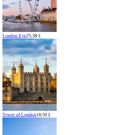
London Eye
25,38 £
Tower of London
18,50 £