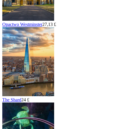
Opactwo Westminster
27,13 £
The Shard
24 £