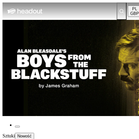
PL
GBP
Sztuki
Nowość