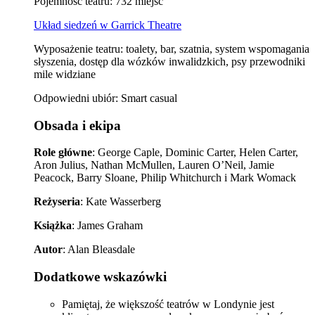
Pojemność teatru: 732 miejsc
Układ siedzeń w Garrick Theatre
Wyposażenie teatru: toalety, bar, szatnia, system wspomagania
słyszenia, dostęp dla wózków inwalidzkich, psy przewodniki
mile widziane
Odpowiedni ubiór: Smart casual
Obsada i ekipa
Role główne
: George Caple, Dominic Carter, Helen Carter,
Aron Julius, Nathan McMullen, Lauren O’Neil, Jamie
Peacock, Barry Sloane, Philip Whitchurch i Mark Womack
Reżyseria
: Kate Wasserberg
Książka
: James Graham
Autor
: Alan Bleasdale
Dodatkowe wskazówki
Pamiętaj, że większość teatrów w Londynie jest