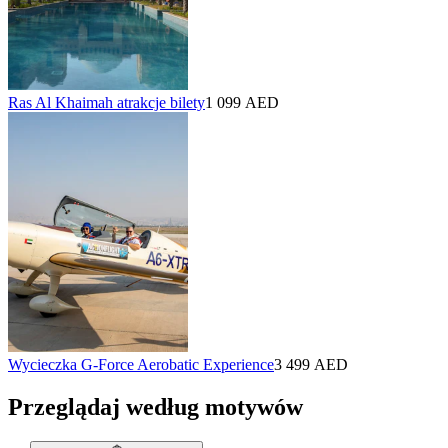
Ras Al Khaimah atrakcje bilety
1 099 AED
Wycieczka G-Force Aerobatic Experience
3 499 AED
Przeglądaj według motywów