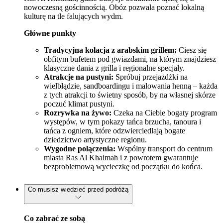
nowoczesną gościnnością. Obóz pozwala poznać lokalną
kulturę na tle falujących wydm.
Główne punkty
Tradycyjna kolacja z arabskim grillem:
Ciesz się
obfitym bufetem pod gwiazdami, na którym znajdziesz
klasyczne dania z grilla i regionalne specjały.
Atrakcje na pustyni:
Spróbuj przejażdżki na
wielbłądzie, sandboardingu i malowania henną – każda
z tych atrakcji to świetny sposób, by na własnej skórze
poczuć klimat pustyni.
Rozrywka na żywo:
Czeka na Ciebie bogaty program
występów, w tym pokazy tańca brzucha, tanoura i
tańca z ogniem, które odzwierciedlają bogate
dziedzictwo artystyczne regionu.
Wygodne połączenia:
Wspólny transport do centrum
miasta Ras Al Khaimah i z powrotem gwarantuje
bezproblemową wycieczkę od początku do końca.
Co musisz wiedzieć przed podróżą
Co zabrać ze sobą