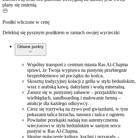
plany się zmienią.
Posiłki wliczone w cenę
Delektuj się pysznym posiłkiem w ramach swojej wycieczki
Główne punkty
Wspólny transport z centrum miasta Ras Al-Chajma
sprawi, że Twoja wyprawa na pustynię przebiegnie
bezproblemowo od początku do końca.
Skosztuj tradycyjnej kolacji z grilla w stylu beduińskim,
wraz z arabską kawą, daktylami i wodą mineralną.
Zanurz się w pustynnej zabawie – przejażdżki na
wielbłądach, sandboarding i malowanie henną –
atrakcje dla każdego odkrywcy.
Ciesz się rozrywką na żywo pod gwiazdami, w tym
pokazami tańca brzucha, tanoura i tańca z ogniem.
Powitalne przekąski nadają ton autentycznemu
wieczorowi w stylu beduińskim w samym sercu
pustyni w Ras Al-Chajma.
Idealne połączenie kultury, kuchni i przygody –