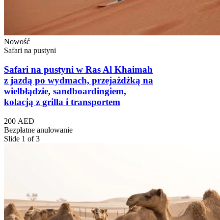
Nowość
Safari na pustyni
Safari na pustyni w Ras Al Khaimah
z jazdą po wydmach, przejażdżką na
wielbłądzie, sandboardingiem,
kolacją z grilla i transportem
200 AED
Bezpłatne anulowanie
Slide 1 of 3