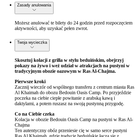
Zasady anulowania
Możesz anulować te bilety do 24 godzin przed rozpoczęciem
aktywności, aby uzyskać pełen zwrot.
Twoja wycieczka
Skosztuj kolacji z grilla w stylu beduińskim, obejrzyj
pokazy na żywo i weź udział w atrakcjach na pustyni w
tradycyjnym obozie oazowym w Ras Al-Chajma.
Pierwsze kroki
Zacznij wieczór od wspólnego transferu z centrum miasta Ras
Al Khaimah do obozu Bedouin Oasis Camp. Po przyjeździe
poczeka na ciebie ciepłe powitanie z arabską kawą i
daktylami, a potem ruszasz na swoją pustynną przygodę.
Co na Ciebie czeka
Kolacja w obozie Bedouin Oasis Camp na pustyni w Ras Al-
Chajma
Ten autentyczny obóz przeniesie cię w samo serce pustyni
Ras Al Khaimah, gdzie tradycje beduińskie łączą się z