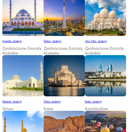
Szardża: atrakcje
Dubaj: atrakcje
Abu Zabi: atrakcje
Zjednoczone Emiraty
Zjednoczone Emiraty
Zjednoczone Emiraty
Arabskie
Arabskie
Arabskie
Maskat: atrakcje
Doha: atrakcje
Baku: atrakcje
Oman
Katar
Azerbejdżan