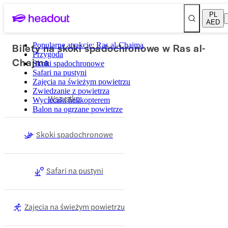
PL
AED
Bilety na skoki spadochronowe w Ras al-
Popularne atrakcje: Ras al-Chajma
Przygoda
Chajma
Skoki spadochronowe
Safari na pustyni
Zajęcia na świeżym powietrzu
Zwiedzanie z powietrza
Wszystko
Wycieczki helikopterem
Balon na ogrzane powietrze
Skoki spadochronowe
Safari na pustyni
Zajęcia na świeżym powietrzu