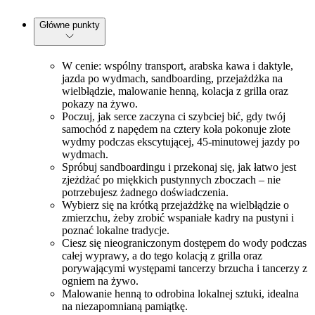
Główne punkty
W cenie: wspólny transport, arabska kawa i daktyle,
jazda po wydmach, sandboarding, przejażdżka na
wielbłądzie, malowanie henną, kolacja z grilla oraz
pokazy na żywo.
Poczuj, jak serce zaczyna ci szybciej bić, gdy twój
samochód z napędem na cztery koła pokonuje złote
wydmy podczas ekscytującej, 45-minutowej jazdy po
wydmach.
Spróbuj sandboardingu i przekonaj się, jak łatwo jest
zjeżdżać po miękkich pustynnych zboczach – nie
potrzebujesz żadnego doświadczenia.
Wybierz się na krótką przejażdżkę na wielbłądzie o
zmierzchu, żeby zrobić wspaniałe kadry na pustyni i
poznać lokalne tradycje.
Ciesz się nieograniczonym dostępem do wody podczas
całej wyprawy, a do tego kolacją z grilla oraz
porywającymi występami tancerzy brzucha i tancerzy z
ogniem na żywo.
Malowanie henną to odrobina lokalnej sztuki, idealna
na niezapomnianą pamiątkę.