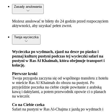
Zasady anulowania
Możesz anulować te bilety do 24 godzin przed rozpoczęciem
aktywności, aby uzyskać pełen zwrot.
Twoja wycieczka
Wycieczka po wydmach, zjazd na desce po piasku i
poznaj kulturę pustyni podczas tej wycieczki safari na
pustyni w Ras Al Khaimah, która obejmuje transport i
kolację.
Pierwsze kroki
Twoja przygoda zaczyna się od wspólnego transferu z hotelu
w mieście Ras Al Khaimah do obozu na pustyni. Po
przyjeździe poczeka na ciebie ciepłe powitanie z arabską
kawą i daktylami, a potem przewodnik opowie ci o planach
na wieczór.
Co na Ciebie czeka
Safari na pustyni w Ras Al-Chajma z jazdą po wydmach i