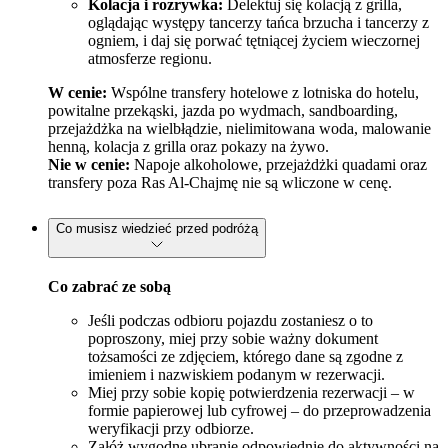
Kolacja i rozrywka:
Delektuj się kolacją z grilla,
oglądając występy tancerzy tańca brzucha i tancerzy z
ogniem, i daj się porwać tętniącej życiem wieczornej
atmosferze regionu.
W cenie:
Wspólne transfery hotelowe z lotniska do hotelu,
powitalne przekąski, jazda po wydmach, sandboarding,
przejażdżka na wielbłądzie, nielimitowana woda, malowanie
henną, kolacja z grilla oraz pokazy na żywo.
Nie w cenie:
Napoje alkoholowe, przejażdżki quadami oraz
transfery poza Ras Al-Chajmę nie są wliczone w cenę.
Co musisz wiedzieć przed podróżą
Co zabrać ze sobą
Jeśli podczas odbioru pojazdu zostaniesz o to
poproszony, miej przy sobie ważny dokument
tożsamości ze zdjęciem, którego dane są zgodne z
imieniem i nazwiskiem podanym w rezerwacji.
Miej przy sobie kopię potwierdzenia rezerwacji – w
formie papierowej lub cyfrowej – do przeprowadzenia
weryfikacji przy odbiorze.
Załóż wygodne ubranie odpowiednie do aktywności na