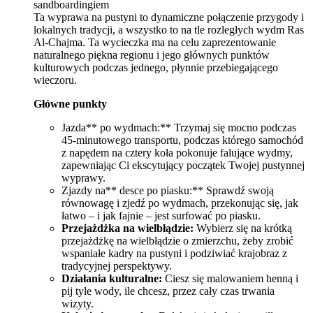
sandboardingiem
Ta wyprawa na pustyni to dynamiczne połączenie przygody i
lokalnych tradycji, a wszystko to na tle rozległych wydm Ras
Al-Chajma. Ta wycieczka ma na celu zaprezentowanie
naturalnego piękna regionu i jego głównych punktów
kulturowych podczas jednego, płynnie przebiegającego
wieczoru.
Główne punkty
Jazda** po wydmach:** Trzymaj się mocno podczas
45-minutowego transportu, podczas którego samochód
z napędem na cztery koła pokonuje falujące wydmy,
zapewniając Ci ekscytujący początek Twojej pustynnej
wyprawy.
Zjazdy na** desce po piasku:** Sprawdź swoją
równowagę i zjedź po wydmach, przekonując się, jak
łatwo – i jak fajnie – jest surfować po piasku.
Przejażdżka na wielbłądzie:
Wybierz się na krótką
przejażdżkę na wielbłądzie o zmierzchu, żeby zrobić
wspaniałe kadry na pustyni i podziwiać krajobraz z
tradycyjnej perspektywy.
Działania kulturalne:
Ciesz się malowaniem henną i
pij tyle wody, ile chcesz, przez cały czas trwania
wizyty.