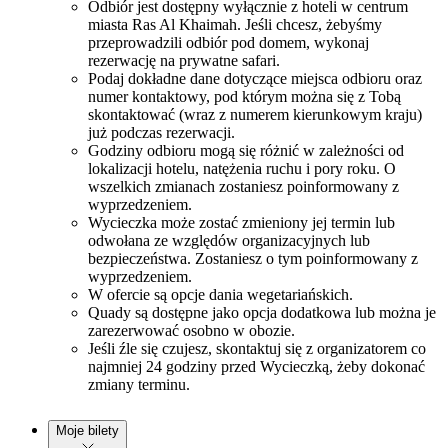
Odbiór jest dostępny wyłącznie z hoteli w centrum
miasta Ras Al Khaimah. Jeśli chcesz, żebyśmy
przeprowadzili odbiór pod domem, wykonaj
rezerwację na prywatne safari.
Podaj dokładne dane dotyczące miejsca odbioru oraz
numer kontaktowy, pod którym można się z Tobą
skontaktować (wraz z numerem kierunkowym kraju)
już podczas rezerwacji.
Godziny odbioru mogą się różnić w zależności od
lokalizacji hotelu, natężenia ruchu i pory roku. O
wszelkich zmianach zostaniesz poinformowany z
wyprzedzeniem.
Wycieczka może zostać zmieniony jej termin lub
odwołana ze względów organizacyjnych lub
bezpieczeństwa. Zostaniesz o tym poinformowany z
wyprzedzeniem.
W ofercie są opcje dania wegetariańskich.
Quady są dostępne jako opcja dodatkowa lub można je
zarezerwować osobno w obozie.
Jeśli źle się czujesz, skontaktuj się z organizatorem co
najmniej 24 godziny przed Wycieczką, żeby dokonać
zmiany terminu.
Moje bilety