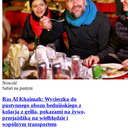
Nowość
Safari na pustyni
Ras Al Khaimah: Wycieczka do
pustynnego obozu beduińskiego z
kolacją z grilla, pokazami na żywo,
przejażdżką na wielbłądzie i
wspólnym transportem