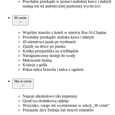
Powitalne przekąski w postaci arabskiej kawy i daktyli
nadają ton tej autentycznej pustynnej wycieczce.
W cenie
Wspólny transfer z hoteli w mieście Ras Al-Chajma
Powitalne przekąski: arabska kawa i daktyle
45-minutowa jazda po wydmach
Zjazdy na desce po piasku
Krótka przejażdżka na wielbłądzie
Nieograniczony dostęp do wody
Malowanie henną
Kolacja z grilla
Pokaz tańca brzucha i tańca z ogniem
Nie w cenie
Napoje alkoholowe (do kupienia)
Quad (za dodatkową opłatą)
Wszystko, czego nie wymieniono w sekcji „W cenie”
Przejazdy do/z Dubaju lub innych emiratów