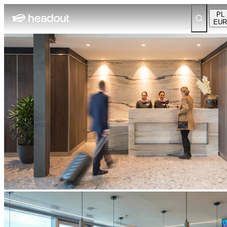
PL
EUR