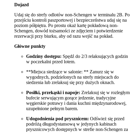
Dojazd
Udaj się do strefy odlotów non-Schengen w terminalu 2B. Po
przejściu kontroli paszportowej i bezpieczeństwa udaj się na
poziom półpiętra. Po prostu okaż kartę pokładową non-
Schengen, dowód tożsamości ze zdjęciem i potwierdzenie
rezerwacji przy biurku, aby od razu wejść na pokład.
Główne punkty
Godziny dostępu:
Spędź do 2/3 relaksujących godzin
w poczekalni przed lotem.
**Miejsca siedzące w salonie: ** Zanurz się w
wygodnych, podzielonych na strefy miejscach do
siedzenia lub zrelaksuj się przy dużych oknach.
Posiłki, przekąski i napoje:
Zrelaksuj się w rozległym
bufecie serwującym gorące jedzenie, tradycyjne
węgierskie potrawy i dania kuchni międzynarodowej,
uzupełnione pełnym barem.
Udogodnienia pod prysznicem:
Odśwież się przed
podróżą długodystansową w jedynych kabinach
prysznicowych dostępnych w strefie non-Schengen za