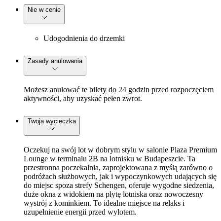
Nie w cenie
Udogodnienia do drzemki
Zasady anulowania
Możesz anulować te bilety do 24 godzin przed rozpoczęciem
aktywności, aby uzyskać pełen zwrot.
Twoja wycieczka
Oczekuj na swój lot w dobrym stylu w salonie Plaza Premium
Lounge w terminalu 2B na lotnisku w Budapeszcie. Ta
przestronna poczekalnia, zaprojektowana z myślą zarówno o
podróżach służbowych, jak i wypoczynkowych udających się
do miejsc spoza strefy Schengen, oferuje wygodne siedzenia,
duże okna z widokiem na płytę lotniska oraz nowoczesny
wystrój z kominkiem. To idealne miejsce na relaks i
uzupełnienie energii przed wylotem.