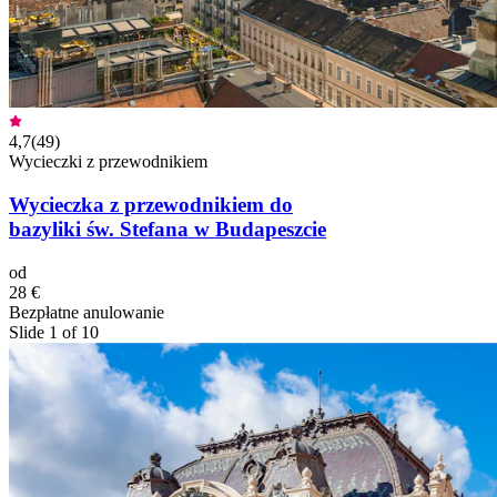
4,7
(
49
)
Wycieczki z przewodnikiem
Wycieczka z przewodnikiem do
bazyliki św. Stefana w Budapeszcie
od
28 €
Bezpłatne anulowanie
Slide 1 of 10