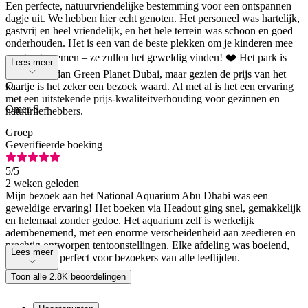
Een perfecte, natuurvriendelijke bestemming voor een ontspannen
dagje uit. We hebben hier echt genoten. Het personeel was hartelijk,
gastvrij en heel vriendelijk, en het hele terrein was schoon en goed
onderhouden. Het is een van de beste plekken om je kinderen mee
naartoe te nemen – ze zullen het geweldig vinden! ❤️ Het park is
Lees meer
iets kleiner dan Green Planet Dubai, maar gezien de prijs van het
O
kaartje is het zeker een bezoek waard. Al met al is het een ervaring
met een uitstekende prijs-kwaliteitverhouding voor gezinnen en
Omer S
natuurliefhebbers.
Groep
Geverifieerde boeking
5
/5
2 weken geleden
Mijn bezoek aan het National Aquarium Abu Dhabi was een
geweldige ervaring! Het boeken via Headout ging snel, gemakkelijk
en helemaal zonder gedoe. Het aquarium zelf is werkelijk
adembenemend, met een enorme verscheidenheid aan zeedieren en
prachtig ontworpen tentoonstellingen. Elke afdeling was boeiend,
Lees meer
leerzaam en perfect voor bezoekers van alle leeftijden.
Toon alle 2.8K beoordelingen