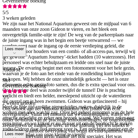
Geverifieerde boeking
5
/5
3 weken geleden
We zijn naar het National Aquarium geweest om de mijlpaal van 6
maanden van onze zoon Gideon te vieren, en het bleek een
onvergetelijk familie-uitje te zijn! De weg van de parkeerplaats naar
de juiste ingang was in het begin een beetje verwarrend — we
werden eerst naar de ingang op de eerste verdieping geleid, die
Lees meer
bedoeld is voor houders van een combi- of all-access-pas, terwijl wij
het gewone ‘Aquarium Journey’-ticket hadden (10 waterzones). Het
A
personeel was echter behulpzaam en leidde ons snel naar de juiste
ingang. De ervaring begint met een fotomoment voor het hele gezin,
Abdul M
waarvan je de foto aan het einde van de rondleiding kunt bekijken
en kopen. Wij hebben de onze uiteindelijk gekocht — het is onze
Stel
allereerste echte gezinsfoto samen, dus die is extra speciaal voor ons.
Geverifieerde boeking
Ons favoriete deel was zonder twijfel de tunnel! Die is prachtig
verlicht en biedt een helder, meeslepend uitzicht op de waterdieren
5
/5
die overal om je heen zwemmen. Gideon was gefascineerd – hij
2 weken geleden
bleef de hele tijd vrolijke piepgeluidjes maken, duidelijk in de
Ons bezoek aan het National Aquarium Abu Dhabi was echt
wolken met alles wat hij zag. Over het geheel genomen was de hele
onvergetelijk! Vanaf het moment dat we binnenstapten, waren we
attractie geweldig en zeker een bezoek waard. We komen zeker nog
onder de indruk van de prachtige tentoonstellingen, de ongelooflijke
eens terug, en we kijken er nu al naar uit om de boottocht te maken
zeedieren en de magische sfeer. In elke afdeling viel iets unieks te
zodra Gideon daar oud genoeg voor is. Een prachtige manier om de
ontdekken, waardoor de ervaring van begin tot eind spannend was.
Lees meer
halve verjaardag van onze kleine te vieren!
Het bezoek met mijn gezin maakte het nog specialer. Het was