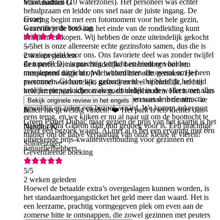
ticket hadden (10 waterzones). Het personeel was echter
Viswanathan G
behulpzaam en leidde ons snel naar de juiste ingang. De
Groep
ervaring begint met een fotomoment voor het hele gezin,
Geverifieerde boeking
waarvan je de foto aan het einde van de rondleiding kunt
bekijken en kopen. Wij hebben de onze uiteindelijk gekocht
— het is onze allereerste echte gezinsfoto samen, dus die is
5
/5
extra speciaal voor ons. Ons favoriete deel was zonder twijfel
2 weken geleden
de tunnel! Die is prachtig verlicht en biedt een helder,
Een perfecte, natuurvriendelijke bestemming voor een
meeslepend uitzicht op de waterdieren die overal om je heen
ontspannen dagje uit. We hebben hier echt genoten. Het
zwemmen. Gideon was gefascineerd – hij bleef de hele tijd
personeel was hartelijk, gastvrij en heel vriendelijk, en het
vrolijke piepgeluidjes maken, duidelijk in de wolken met alles
hele terrein was schoon en goed onderhouden. Het is een van
wat hij zag. Over het geheel genomen was de hele attractie
de beste plekken om je kinderen mee naartoe te nemen – ze
Bekijk originele review in het engels
geweldig en zeker een bezoek waard. We komen zeker nog
zullen het geweldig vinden! ❤️ Het park is iets kleiner dan
N
eens terug, en we kijken er nu al naar uit om de boottocht te
Green Planet Dubai, maar gezien de prijs van het kaartje is het
maken zodra Gideon daar oud genoeg voor is. Een prachtige
Nandini K
zeker een bezoek waard. Al met al is het een ervaring met een
manier om de halve verjaardag van onze kleine te vieren!
uitstekende prijs-kwaliteitverhouding voor gezinnen en
Soloreiziger
natuurliefhebbers.
Geverifieerde boeking
5
/5
2 weken geleden
Hoewel de betaalde extra’s overgeslagen kunnen worden, is
het standaardtoegangsticket het geld meer dan waard. Het is
een leerzame, prachtig vormgegeven plek om even aan de
zomerse hitte te ontsnappen, die zowel gezinnen met peuters