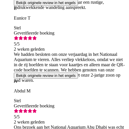
als volwassenen die op zoek zijn naar een rustige,
Bekijk originele review in het engels
indrukwekkende wandeling aanspreekt.
E
Eunice T
Stel
Geverifieerde boeking
5
/5
2 weken geleden
We hadden besloten om onze verjaardag in het Nationaal
Aquarium te vieren. Alles verliep vlekkeloos, omdat we niet
in de rij hoefden te staan voor kaartjes en alleen maar de QR-
code hoefden te scannen. We hebben genoten van onze
zorgeloze dag, vooral omdat we met onze 2-jarige zoon op
Bekijk originele review in het engels
pad waren.
A
Abdul M
Stel
Geverifieerde boeking
5
/5
2 weken geleden
Ons bezoek aan het National Aquarium Abu Dhabi was echt