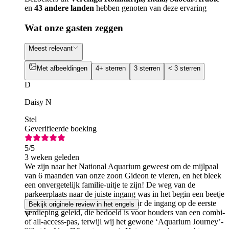
en
43 andere landen
hebben genoten van deze ervaring
Wat onze gasten zeggen
Meest relevant
Met afbeeldingen
4+ sterren
3 sterren
< 3 sterren
D
Daisy N
Stel
Geverifieerde boeking
5
/5
3 weken geleden
We zijn naar het National Aquarium geweest om de mijlpaal
van 6 maanden van onze zoon Gideon te vieren, en het bleek
een onvergetelijk familie-uitje te zijn! De weg van de
parkeerplaats naar de juiste ingang was in het begin een beetje
verwarrend — we werden eerst naar de ingang op de eerste
Bekijk originele review in het engels
verdieping geleid, die bedoeld is voor houders van een combi-
V
of all-access-pas, terwijl wij het gewone ‘Aquarium Journey’-