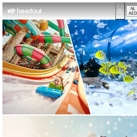
NL
AED