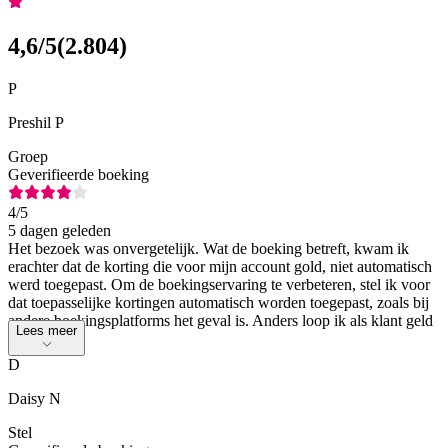
4,6
/5
(
2.804
)
P
Preshil P
Groep
Geverifieerde boeking
4
/5
5 dagen geleden
Het bezoek was onvergetelijk. Wat de boeking betreft, kwam ik
erachter dat de korting die voor mijn account gold, niet automatisch
werd toegepast. Om de boekingservaring te verbeteren, stel ik voor
dat toepasselijke kortingen automatisch worden toegepast, zoals bij
andere boekingsplatforms het geval is. Anders loop ik als klant geld
Lees meer
mis.
D
Daisy N
Stel