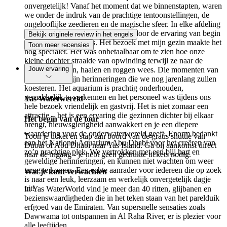
onvergetelijk! Vanaf het moment dat we binnenstapten, waren
we onder de indruk van de prachtige tentoonstellingen, de
ongelooflijke zeedieren en de magische sfeer. In elke afdeling
viel iets unieks te ontdekken, waardoor de ervaring van begin
Bekijk originele review in het engels
tot eind spannend was. Het bezoek met mijn gezin maakte het
Toon meer recensies
nog specialer. Het was onbetaalbaar om te zien hoe onze
kleine dochter straalde van opwinding terwijl ze naar de
Jouw ervaring
kleurrijke vissen, haaien en roggen wees. Die momenten van
pure vreugde zijn herinneringen die we nog jarenlang zullen
koesteren. Het aquarium is prachtig onderhouden,
gemakkelijk te verkennen en het personeel was tijdens ons
Yas Waterwereld
hele bezoek vriendelijk en gastvrij. Het is niet zomaar een
attractie – het is een ervaring die gezinnen dichter bij elkaar
Het begin van de tour
brengt, nieuwsgierigheid aanwakkert en je een diepere
waardering voor de onderwaterwereld geeft. Enorm bedankt
Toon je ticket en stap aan boord van de gratis shuttle van
aan het National Aquarium Abu Dhabi voor het creëren van
Dubai of Abu Dhabi naar Yas Island. Ga bij aankomst direct
zo’n prachtige plek. We vertrokken met een blij hart en
naar de ingang - je hebt geen gedrukte tickets nodig.
geweldige herinneringen, en kunnen niet wachten om weer
terug te komen. Een echte aanrader voor iedereen die op zoek
Wat je kunt verwachten
is naar een leuk, leerzaam en werkelijk onvergetelijk dagje
uit!
In Yas WaterWorld vind je meer dan 40 ritten, glijbanen en
bezienswaardigheden die in het teken staan van het parelduik
erfgoed van de Emiraten. Van supersnelle sensaties zoals
Dawwama tot ontspannen in Al Raha River, er is plezier voor
alle leeftijden.