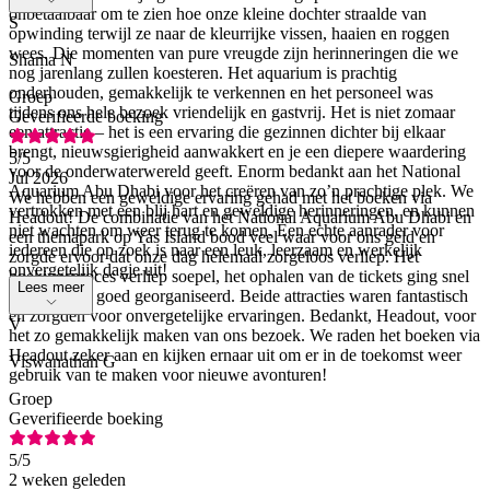
onbetaalbaar om te zien hoe onze kleine dochter straalde van
S
opwinding terwijl ze naar de kleurrijke vissen, haaien en roggen
wees. Die momenten van pure vreugde zijn herinneringen die we
Shama N
nog jarenlang zullen koesteren. Het aquarium is prachtig
onderhouden, gemakkelijk te verkennen en het personeel was
Groep
tijdens ons hele bezoek vriendelijk en gastvrij. Het is niet zomaar
Geverifieerde boeking
een attractie – het is een ervaring die gezinnen dichter bij elkaar
brengt, nieuwsgierigheid aanwakkert en je een diepere waardering
5
/5
voor de onderwaterwereld geeft. Enorm bedankt aan het National
Jul 2026
Aquarium Abu Dhabi voor het creëren van zo’n prachtige plek. We
We hebben een geweldige ervaring gehad met het boeken via
vertrokken met een blij hart en geweldige herinneringen, en kunnen
Headout! De combinatie van het National Aquarium Abu Dhabi en
niet wachten om weer terug te komen. Een echte aanrader voor
een themapark op Yas Island bood veel waar voor ons geld en
iedereen die op zoek is naar een leuk, leerzaam en werkelijk
zorgde ervoor dat onze dag helemaal zorgeloos verliep. Het
onvergetelijk dagje uit!
boekingsproces verliep soepel, het ophalen van de tickets ging snel
Lees meer
en alles was goed georganiseerd. Beide attracties waren fantastisch
en zorgden voor onvergetelijke ervaringen. Bedankt, Headout, voor
V
het zo gemakkelijk maken van ons bezoek. We raden het boeken via
Headout zeker aan en kijken ernaar uit om er in de toekomst weer
Viswanathan G
gebruik van te maken voor nieuwe avonturen!
Groep
Geverifieerde boeking
5
/5
2 weken geleden