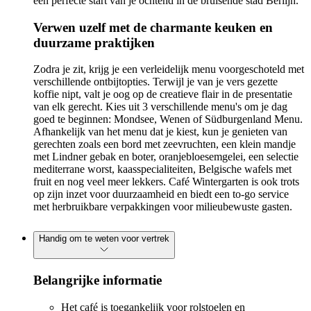
een perfecte start van je ochtend in de bruisende stad Berlijn.
Verwen uzelf met de charmante keuken en
duurzame praktijken
Zodra je zit, krijg je een verleidelijk menu voorgeschoteld met
verschillende ontbijtopties. Terwijl je van je vers gezette
koffie nipt, valt je oog op de creatieve flair in de presentatie
van elk gerecht. Kies uit 3 verschillende menu's om je dag
goed te beginnen: Mondsee, Wenen of Südburgenland Menu.
Afhankelijk van het menu dat je kiest, kun je genieten van
gerechten zoals een bord met zeevruchten, een klein mandje
met Lindner gebak en boter, oranjebloesemgelei, een selectie
mediterrane worst, kaasspecialiteiten, Belgische wafels met
fruit en nog veel meer lekkers. Café Wintergarten is ook trots
op zijn inzet voor duurzaamheid en biedt een to-go service
met herbruikbare verpakkingen voor milieubewuste gasten.
Handig om te weten voor vertrek
Belangrijke informatie
Het café is toegankelijk voor rolstoelen en