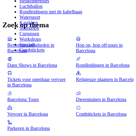
Helikoptertours
Luchtballon
Rondleidingen met de kabelbaan
Watersport
Kajakken
Zoek op thema
Snorkelen
Cursussen
Workshops
Specials
Bezienswaardigheden in
Hop on, hop off-tours in
Combitickets
Barcelona
Barcelona
Dans Shows in Barcelona
Rondleidingen in Barcelona
Tickets voor openbaar vervoer
Religieuze plaatsen in Barcelo
in Barcelona
Barcelona Tours
Dierentuinen in Barcelona
Vervoer in Barcelona
Combitickets in Barcelona
Parkeren in Barcelona