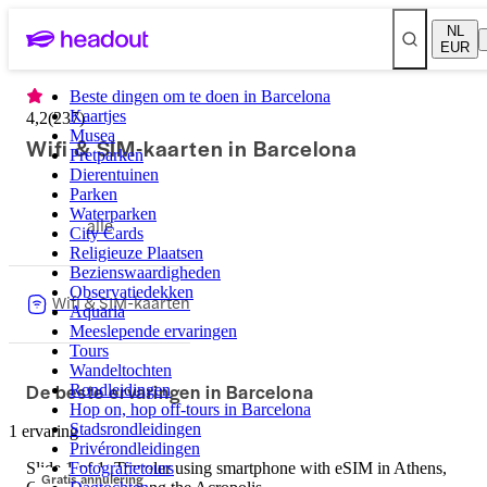
NL
EUR
Beste dingen om te doen in Barcelona
Kaartjes
4,2
(
237
)
Musea
Wifi & SIM-kaarten in Barcelona
Pretparken
Dierentuinen
Parken
Waterparken
alle
City Cards
Religieuze Plaatsen
Bezienswaardigheden
Observatiedekken
Wifi & SIM-kaarten
Aquaria
Meeslepende ervaringen
Tours
Wandeltochten
De beste ervaringen in Barcelona
Rondleidingen
Hop on, hop off-tours in Barcelona
Stadsrondleidingen
1 ervaring
Privérondleidingen
Slide 1 of 1, Traveler using smartphone with eSIM in Athens,
Fotografietours
Gratis annulering