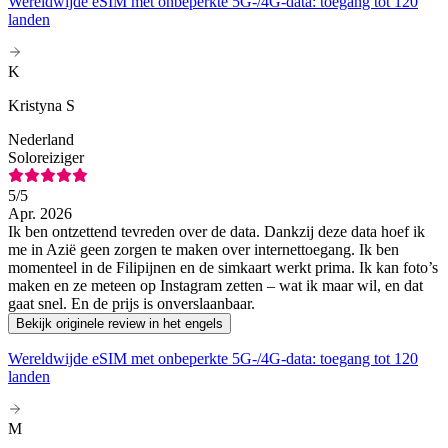
Wereldwijde eSIM met onbeperkte 5G-/4G-data: toegang tot 120
landen
K
Kristyna S
Nederland
Soloreiziger
5
/5
Apr. 2026
Ik ben ontzettend tevreden over de data. Dankzij deze data hoef ik
me in Azië geen zorgen te maken over internettoegang. Ik ben
momenteel in de Filipijnen en de simkaart werkt prima. Ik kan foto’s
maken en ze meteen op Instagram zetten – wat ik maar wil, en dat
gaat snel. En de prijs is onverslaanbaar.
Bekijk originele review in het engels
Wereldwijde eSIM met onbeperkte 5G-/4G-data: toegang tot 120
landen
M