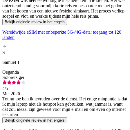
De eSIM was heel eenvoudig te installeren en in te stellen. Het was
ontzettend handig voor mijn korte reis en bespaarde me het gedoe
van het kopen van een nieuwe fysieke simkaart. Het proces verliep
soepel en vlot, en werkte tijdens mijn hele reis prima.
Bekijk originele review in het engels
Wereldwijde eSIM met onbeperkte 5G-/4G-data: toegang tot 120
landen
S
Samuel T
Oeganda
Soloreiziger
4
/5
Mei 2026
Tot nu toe ben ik tevreden over de dienst. Het enige minpuntje is dat
ik mijn laptop niet als hotspot kan gebruiken, wat jammer is, want
dat zou ideaal zijn geweest voor mijn e-mail en om even op internet
te surfen
Bekijk originele review in het engels