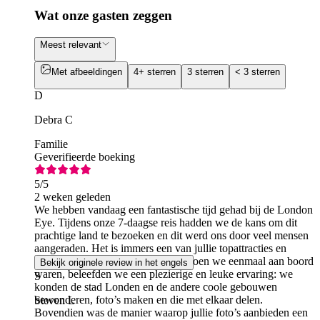
Wat onze gasten zeggen
Meest relevant
Met afbeeldingen
4+ sterren
3 sterren
< 3 sterren
D
Debra C
Familie
Geverifieerde boeking
5
/5
2 weken geleden
We hebben vandaag een fantastische tijd gehad bij de London
Eye. Tijdens onze 7-daagse reis hadden we de kans om dit
prachtige land te bezoeken en dit werd ons door veel mensen
aangeraden. Het is immers een van jullie topattracties en
bezienswaardigheden in Londen. Toen we eenmaal aan boord
Bekijk originele review in het engels
waren, beleefden we een plezierige en leuke ervaring: we
S
konden de stad Londen en de andere coole gebouwen
bewonderen, foto’s maken en die met elkaar delen.
Steven L
Bovendien was de manier waarop jullie foto’s aanbieden een