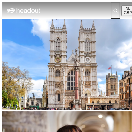
NL
GBP