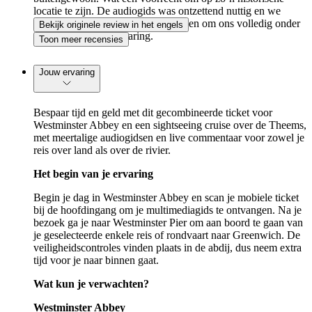
locatie te zijn. De audiogids was ontzettend nuttig en we
konden in ons eigen tempo rondlopen om ons volledig onder
Bekijk originele review in het engels
te dompelen in de ervaring.
Toon meer recensies
Jouw ervaring
Bespaar tijd en geld met dit gecombineerde ticket voor
Westminster Abbey en een sightseeing cruise over de Theems,
met meertalige audiogidsen en live commentaar voor zowel je
reis over land als over de rivier.
Het begin van je ervaring
Begin je dag in Westminster Abbey en scan je mobiele ticket
bij de hoofdingang om je multimediagids te ontvangen. Na je
bezoek ga je naar Westminster Pier om aan boord te gaan van
je geselecteerde enkele reis of rondvaart naar Greenwich. De
veiligheidscontroles vinden plaats in de abdij, dus neem extra
tijd voor je naar binnen gaat.
Wat kun je verwachten?
Westminster Abbey