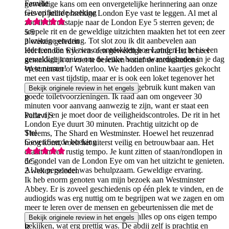
Familie
geweldige kans om een onvergetelijke herinnering aan onze
Geverifieerde boeking
reis op jullie prachtige London Eye vast te leggen. Al met al
zou ik dit uitstapje naar de London Eye 5 sterren geven; de
soepele rit en de geweldige uitzichten maakten het tot een zeer
5
/5
plezierige ervaring. Tot slot zou ik dit aanbevelen aan
3 weken geleden
iedereen die wil zien of ontdekken hoe Londen is; het is een
Het London Eye was een geweldige ervaring. Het is heel
geweldige manier om de leuke bezienswaardigheden in je dag
gemakkelijk te voet te bereiken vanaf de metrostations
op te nemen!
Westminster of Waterloo. We hadden online kaartjes gekocht
met een vast tijdstip, maar er is ook een loket tegenover het
London Eye, waar je indien nodig gebruik kunt maken van
Bekijk originele review in het engels
goede toiletvoorzieningen. Ik raad aan om ongeveer 30
P
minuten voor aanvang aanwezig te zijn, want er staat een
korte rij en je moet door de veiligheidscontroles. De rit in het
Pallavi S
London Eye duurt 30 minuten. Prachtig uitzicht op de
Stel
Theems, The Shard en Westminster. Hoewel het reuzenrad
Geverifieerde boeking
hoog komt, voelt het uiterst veilig en betrouwbaar aan. Het
draait in een rustig tempo. Je kunt zitten of staan/rondlopen in
de gondel van de London Eye om van het uitzicht te genieten.
5
/5
Al het personeel was behulpzaam. Geweldige ervaring.
2 weken geleden
Ik heb enorm genoten van mijn bezoek aan Westminster
Abbey. Er is zoveel geschiedenis op één plek te vinden, en de
audiogids was erg nuttig om te begrijpen wat we zagen en om
meer te leren over de mensen en gebeurtenissen die met de
abdij verband houden. We konden alles op ons eigen tempo
Bekijk originele review in het engels
bekijken, wat erg prettig was. De abdij zelf is prachtig en
R