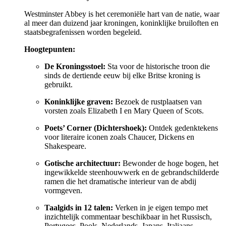
Westminster Abbey is het ceremoniële hart van de natie, waar
al meer dan duizend jaar kroningen, koninklijke bruiloften en
staatsbegrafenissen worden begeleid.
Hoogtepunten:
De Kroningsstoel:
Sta voor de historische troon die
sinds de dertiende eeuw bij elke Britse kroning is
gebruikt.
Koninklijke graven:
Bezoek de rustplaatsen van
vorsten zoals Elizabeth I en Mary Queen of Scots.
Poets’ Corner (Dichtershoek):
Ontdek gedenktekens
voor literaire iconen zoals Chaucer, Dickens en
Shakespeare.
Gotische architectuur:
Bewonder de hoge bogen, het
ingewikkelde steenhouwwerk en de gebrandschilderde
ramen die het dramatische interieur van de abdij
vormgeven.
Taalgids in 12 talen:
Verken in je eigen tempo met
inzichtelijk commentaar beschikbaar in het Russisch,
Portugees, Pools, Nederlands, Japans, Italiaans,