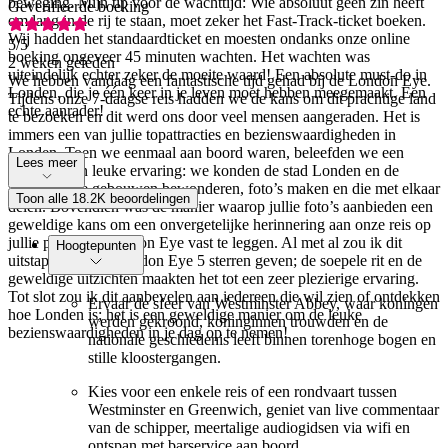
beweging. Mijn tip voor de wachttijd: Wie absoluut geen zin heeft
Geverifieerde boeking
om lang in de rij te staan, moet zeker het Fast-Track-ticket boeken.
Wij hadden het standaardticket en moesten ondanks onze online
5
/5
boeking ongeveer 45 minuten wachten. Het wachten was
2 weken geleden
uiteindelijk echter zeker de moeite waard! Een absolute must-do in
We hebben vandaag een fantastische tijd gehad bij de London Eye.
Londen, die je één keer in je leven moet hebben meegemaakt. Een
Tijdens onze 7-daagse reis hadden we de kans om dit prachtige land
echte aanrader!
te bezoeken en dit werd ons door veel mensen aangeraden. Het is
immers een van jullie topattracties en bezienswaardigheden in
Londen. Toen we eenmaal aan boord waren, beleefden we een
Lees meer
plezierige en leuke ervaring: we konden de stad Londen en de
andere coole gebouwen bewonderen, foto’s maken en die met elkaar
Toon alle 18.2K beoordelingen
delen. Bovendien was de manier waarop jullie foto’s aanbieden een
geweldige kans om een onvergetelijke herinnering aan onze reis op
jullie prachtige London Eye vast te leggen. Al met al zou ik dit
Hoogtepunten
uitstapje naar de London Eye 5 sterren geven; de soepele rit en de
geweldige uitzichten maakten het tot een zeer plezierige ervaring.
Tot slot zou ik dit aanbevelen aan iedereen die wil zien of ontdekken
Ervaar de sfeer van Westminster Abbey, waar koningen
hoe Londen is; het is een geweldige manier om de leuke
werden gekroond, koninginnen trouwden en de
bezienswaardigheden in je dag op te nemen!
nationale geschiedenis leeft binnen torenhoge bogen en
stille kloostergangen.
Kies voor een enkele reis of een rondvaart tussen
Westminster en Greenwich, geniet van live commentaar
van de schipper, meertalige audiogidsen via wifi en
ontspan met barservice aan boord.