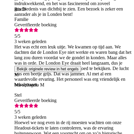
indrukwekkend, en het was fascinerend om zoveel
geschiedenis van dichtbij te zien. Een bezoek is zeker een
Ria D
aanrader als je in Londen bent!
Familie
Geverifieerde boeking
5
/5
3 weken geleden
Het was echt een leuk uitje. We kwamen op tijd aan. We
dachten dat de London Eye niet werkte en waren bang dat het
lang zou duren voordat we de gondel in konden. Maar alles
was in orde. De London Eye draait heel langzaam, dus je
kunt rustig de tijd nemen om alles goed te bekijken. De lucht
Bekijk originele review in het engels
was een beetje grijs. Dat was jammer. Al met al een
M
waardevolle ervaring. Het personeel was erg vriendelijk en
behulpzaam.
Ma-setlogelo M
Stel
Geverifieerde boeking
5
/5
3 weken geleden
Hoewel we nog even in de rij moesten wachten om onze
Headout-tickets te laten controleren, was de ervaring
buitengewoon. Wat een voorrecht om op zo’n historische