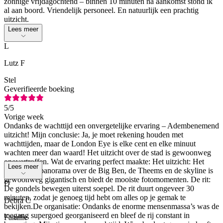
zonnige vrijdagochtend – binnen 10 minuten na aankomst stond ik
al aan boord. Vriendelijk personeel. En natuurlijk een prachtig
uitzicht.
Lees meer
L
Lutz F
Stel
Geverifieerde boeking
5
/5
Vorige week
Ondanks de wachttijd een onvergetelijke ervaring – Adembenemend
uitzicht! Mijn conclusie: Ja, je moet rekening houden met
wachttijden, maar de London Eye is elke cent en elke minuut
wachten meer dan waard! Het uitzicht over de stad is gewoonweg
onovertroffen. Wat de ervaring perfect maakte: Het uitzicht: Het
Lees meer
360-gradenpanorama over de Big Ben, de Theems en de skyline is
gewoonweg gigantisch en biedt de mooiste fotomomenten. De rit:
D
De gondels bewegen uiterst soepel. De rit duurt ongeveer 30
minuten, zodat je genoeg tijd hebt om alles op je gemak te
Debra C
bekijken.De organisatie: Ondanks de enorme mensenmassa’s was de
toegang supergoed georganiseerd en bleef de rij constant in
Familie