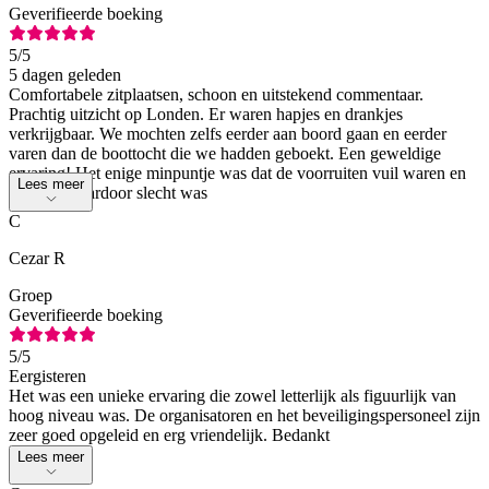
Geverifieerde boeking
5
/5
5 dagen geleden
Comfortabele zitplaatsen, schoon en uitstekend commentaar.
Prachtig uitzicht op Londen. Er waren hapjes en drankjes
verkrijgbaar. We mochten zelfs eerder aan boord gaan en eerder
varen dan de boottocht die we hadden geboekt. Een geweldige
ervaring! Het enige minpuntje was dat de voorruiten vuil waren en
Lees meer
het zicht daardoor slecht was
C
Cezar R
Groep
Geverifieerde boeking
5
/5
Eergisteren
Het was een unieke ervaring die zowel letterlijk als figuurlijk van
hoog niveau was. De organisatoren en het beveiligingspersoneel zijn
zeer goed opgeleid en erg vriendelijk. Bedankt
Lees meer