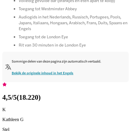
Volledig gevulde bar (drankjes en eten apart te koop)
Toegang tot Westminster Abbey
Audiogids in het Nederlands, Russisch, Portugees, Pools,
Japans, Italiaans, Hongaars, Arabisch, Frans, Duits, Spaans en
Engels
Toegang tot de London Eye
Rit van 30 minuten in de London Eye
Sommige delen van deze pagina zijn automatisch vertaald.
Bekijk de originele inhoud in het Engels
4,5
/5
(
18.220
)
K
Kathleen G
Stel