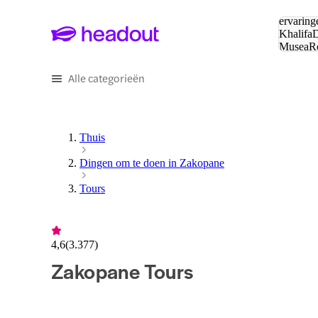
Zoeken:
ervaring
Khalifa
D
Musea
R
en stede
Alle categorieën
Thuis
Dingen om te doen in Zakopane
Tours
4,6
(
3.377
)
Zakopane Tours