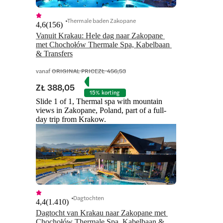
Thermale baden Zakopane
4,6
(
156
)
Vanuit Krakau: Hele dag naar Zakopane 
met Chochołów Thermale Spa, Kabelbaan 
& Transfers
vanaf
ORIGINAL PRICE
ZŁ 456,53
ZŁ 388,05
15% korting
Slide 1 of 1, Thermal spa with mountain
views in Zakopane, Poland, part of a full-
day trip from Krakow.
Dagtochten
4,4
(
1.410
)
Dagtocht van Krakau naar Zakopane met 
Chochołów Thermale Spa, Kabelbaan & 