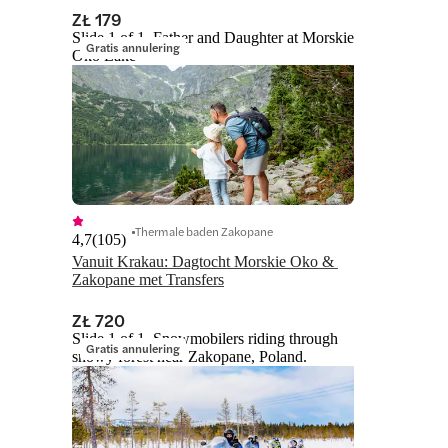
ZŁ 179
Slide 1 of 1, Father and Daughter at Morskie
Gratis annulering
Oko Lake
Thermale baden Zakopane
4,7
(
105
)
Vanuit Krakau: Dagtocht Morskie Oko & 
Zakopane met Transfers
ZŁ 720
Slide 1 of 1, Snowmobilers riding through
Gratis annulering
snowy forest near Zakopane, Poland.