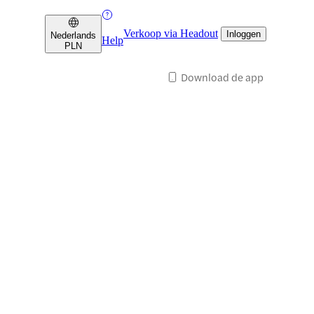
Verkoop via Headout
Inloggen
Nederlands
Help
PLN
Download de app