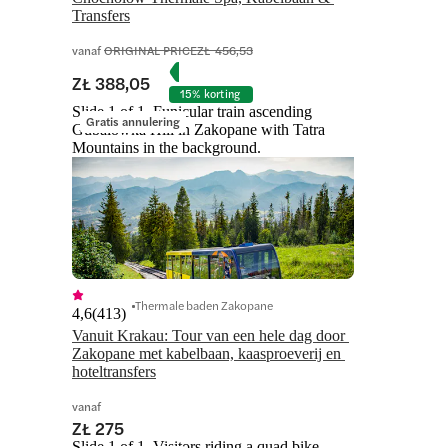
Transfers
vanaf
ORIGINAL PRICE
ZŁ 456,53
ZŁ 388,05
15% korting
Slide 1 of 1, Funicular train ascending
Gratis annulering
Gubałówka Hill in Zakopane with Tatra
Mountains in the background.
Thermale baden Zakopane
4,6
(
413
)
Vanuit Krakau: Tour van een hele dag door 
Zakopane met kabelbaan, kaasproeverij en 
hoteltransfers
vanaf
ZŁ 275
Slide 1 of 1, Visitors riding a quad bike