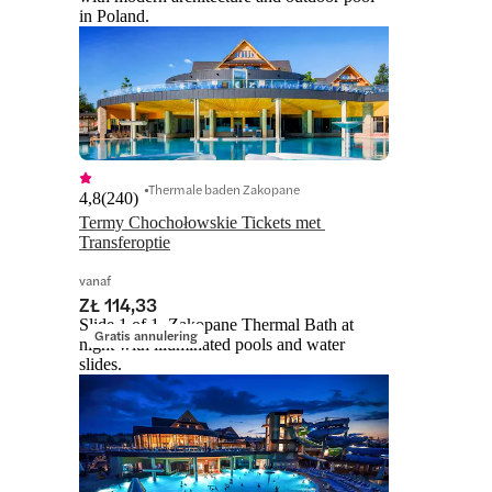
in Poland.
Thermale baden Zakopane
4,8
(
240
)
Termy Chochołowskie Tickets met 
Transferoptie
vanaf
ZŁ 114,33
Slide 1 of 1, Zakopane Thermal Bath at
Gratis annulering
night with illuminated pools and water
slides.