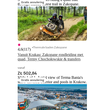
Gratis annulering
through muddy forest trail in Zakopane.
Thermale baden Zakopane
4,6
(
117
)
Vanuit Krakau: Zakopane rondleiding met 
quad, Termy Chochołowskie & transfers
vanaf
ZŁ 502,84
Slide 1 of 1, Aerial view of Terma Bania's
Gratis annulering
snow-covered exterior and pools in Krakow.