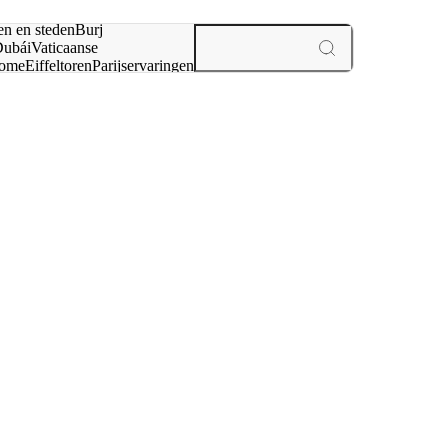
en en steden
Burj
ubái
Vaticaanse
ome
Eiffeltoren
Parijs
ervaringen
n