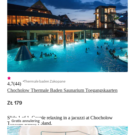
Thermale baden Zakopane
4,7
(
44
)
Chocholow Thermale Baden Saunarium Toegangskaarten
ZŁ 179
Slide 1 of 1, Couple relaxing in a jacuzzi at Chocholow
Gratis annulering
Thermal Baths, Poland.