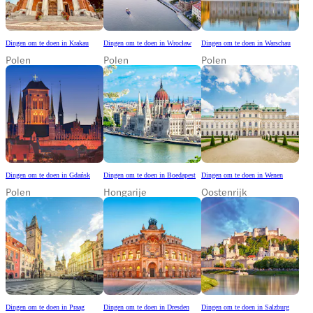
Dingen om te doen in Krakau
Dingen om te doen in Wrocław
Dingen om te doen in Warschau
Polen
Polen
Polen
Dingen om te doen in Gdańsk
Dingen om te doen in Boedapest
Dingen om te doen in Wenen
Polen
Hongarije
Oostenrijk
Dingen om te doen in Praag
Dingen om te doen in Dresden
Dingen om te doen in Salzburg