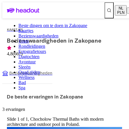
NL
PLN
Beste dingen om te doen in Zakopane
KAARTJES
Kaartjes
Bezienswaardigheden
Bezienswaardigheden in Zakopane
Tours
Rondleidingen
Fotografietours
4,8
(
667
)
Dagtochten
Avontuur
Sleeën
Bezienswaardigheden
Quad rijden
Wellness
Bad
Spa
De beste ervaringen in Zakopane
3 ervaringen
Slide 1 of 1, Chocholow Thermal Baths with modern
architecture and outdoor pool in Poland.