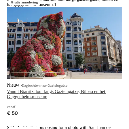
Gratis annulering
het guggenheim-museum-1
Nieuw
Dagtochten naar Gaztelugatxe
Vanuit Biarritz: tour langs Gaztelugatxe, Bilbao en het 
Guggenheim-museum
vanaf
€ 50
Slide 1 of 1, Visitors posing for a photo with San Juan de