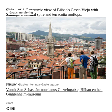
Slide 1 of 1, Panoramic view of Bilbao's Casco Viejo with
Gratis annulering
Santiago Cathedral spire and terracotta rooftops.
Nieuw
Dagtochten naar Gaztelugatxe
Vanuit San Sebastián: tour langs Gaztelugatxe, Bilbao en het 
Guggenheim-museum
vanaf
€ 95