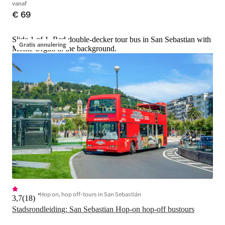
vanaf
€ 69
Slide 1 of 1, Red double-decker tour bus in San Sebastian with
Gratis annulering
Monte Urgull in the background.
Hop on, hop off-tours in San Sebastián
3,7
(
18
)
Stadsrondleiding: San Sebastian Hop-on hop-off bustours