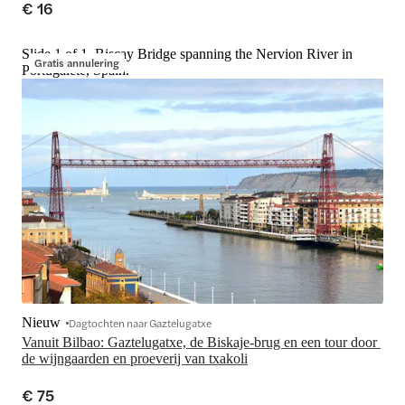
€ 16
Slide 1 of 1, Biscay Bridge spanning the Nervion River in
Gratis annulering
Portugalete, Spain.
Nieuw
Dagtochten naar Gaztelugatxe
Vanuit Bilbao: Gaztelugatxe, de Biskaje-brug en een tour door 
de wijngaarden en proeverij van txakoli
€ 75