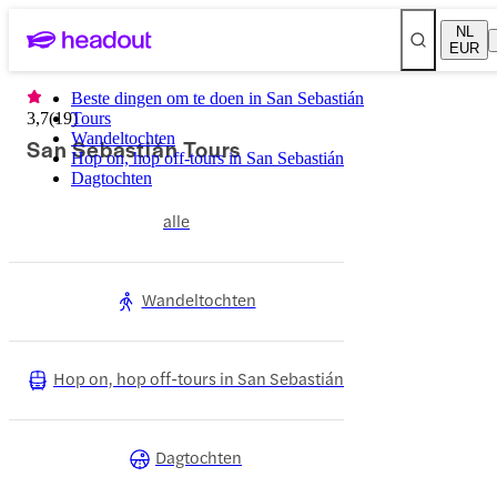
NL
EUR
Beste dingen om te doen in San Sebastián
3,7
(
19
Tours
)
Wandeltochten
San Sebastián Tours
Hop on, hop off-tours in San Sebastián
Dagtochten
alle
Wandeltochten
Hop on, hop off-tours in San Sebastián
Dagtochten