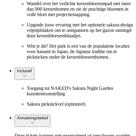
Wandel over het verlichte kersenbloesempad met meer
dan 900 kersenbomen en zie de prachtige bloemen in
volle bloei met projectiemapping.
Upgrade jouw ervaring met het optionele sakura-design
vrijetijdslaken om te ontspannen op het gazon omringd
door kersenbloesemblaadjes.
Wist je dit? Het park is een van de populairste locaties
voor hanami in Japan, de Japanse traditie om te
picknicken onder de kersenbloesembomen.
Inclusief
Toegang tot NAKED's Sakura Night Garden
kunsttentoonstelling
Sakura picknickvel (optioneel)
Annuleringsbeleid
Deze tickets kunnen niet geannuleerd of verschoven worden.