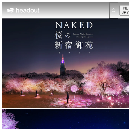
NL
JPY