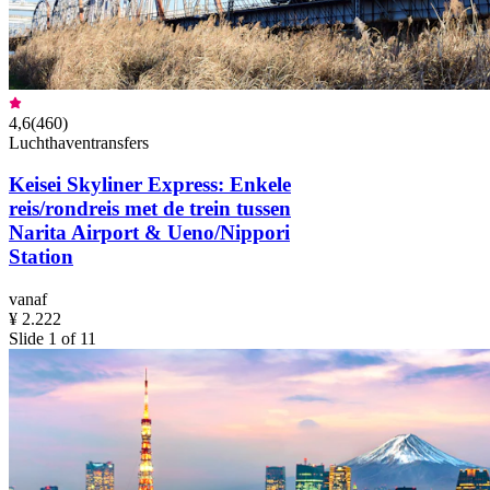
4,6
(
460
)
Luchthaventransfers
Keisei Skyliner Express: Enkele
reis/rondreis met de trein tussen
Narita Airport & Ueno/Nippori
Station
vanaf
¥ 2.222
Slide 1 of 11