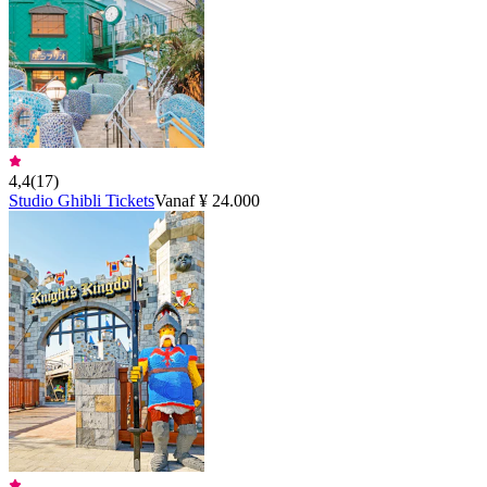
4,4
(
17
)
Studio Ghibli Tickets
Vanaf ¥ 24.000