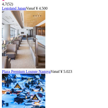
4,7
(
52
)
Legoland Japan
Vanaf ¥ 4.500
Plaza Premium Lounge Nagoya
Vanaf ¥ 5.023