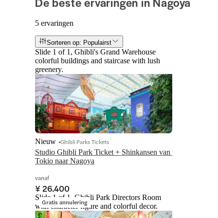
De beste ervaringen in Nagoya
5 ervaringen
Sorteren op: Populairst
Slide 1 of 1, Ghibli's Grand Warehouse
colorful buildings and staircase with lush
greenery.
Nieuw
Ghibli Parks Tickets
Studio Ghibli Park Ticket + Shinkansen van 
Tokio naar Nagoya
vanaf
¥ 26.400
Slide 1 of 1, Ghibli Park Directors Room
Gratis annulering
with character figure and colorful decor.