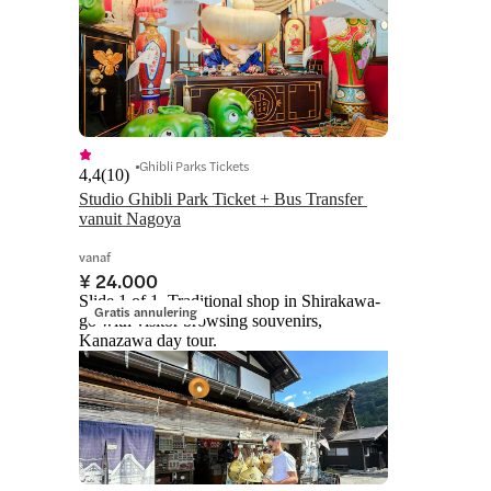
Ghibli Parks Tickets
4,4
(
10
)
Studio Ghibli Park Ticket + Bus Transfer 
vanuit Nagoya
vanaf
¥ 24.000
Slide 1 of 1, Traditional shop in Shirakawa-
Gratis annulering
go with visitor browsing souvenirs,
Kanazawa day tour.