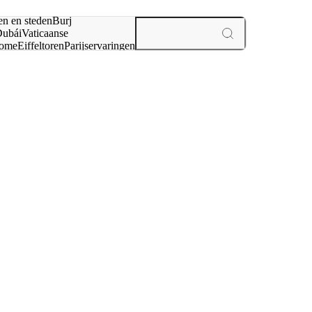
en en steden
Burj
ubái
Vaticaanse
ome
Eiffeltoren
Parijs
ervaringen
n