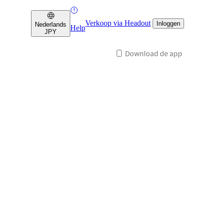
Verkoop via Headout
Inloggen
Nederlands
Help
JPY
Download de app