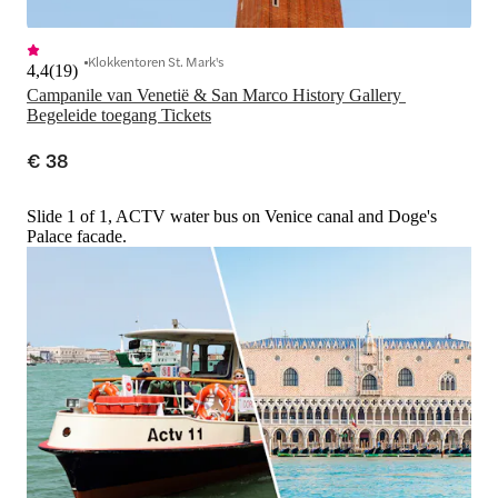
Klokkentoren St. Mark's
4,4
(
19
)
Campanile van Venetië & San Marco History Gallery 
Begeleide toegang Tickets
€ 38
Slide 1 of 1, ACTV water bus on Venice canal and Doge's
Palace facade.