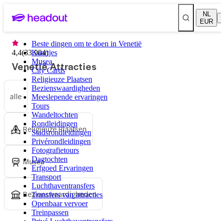
NL
EUR
Beste dingen om te doen in Venetië
4,4
(
33.904
Kaartjes
)
Musea
Venetië Attracties
City Cards
Religieuze Plaatsen
Bezienswaardigheden
alle
Meeslepende ervaringen
Tours
Wandeltochten
Rondleidingen
Religieuze Plaatsen
Stadsrondleidingen
Privérondleidingen
Fotografietours
Dagtochten
Musea
Erfgoed Ervaringen
Transport
Luchthaventransfers
Bezienswaardigheden
Transfers van attracties
Openbaar vervoer
Treinpassen