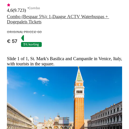
Combo
4,6
(
9.723
)
Combo (Bespaar 5%): 1-Daagse ACTV Waterbuspas + 
Dogepaleis Tickets
ORIGINAL PRICE
€ 60
€ 57
5% korting
Slide 1 of 1, St. Mark's Basilica and Campanile in Venice, Italy,
with tourists in the square.