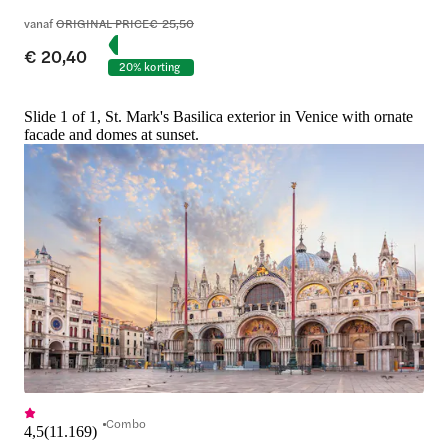
vanaf
ORIGINAL PRICE
€ 25,50
€ 20,40
20% korting
Slide 1 of 1, St. Mark's Basilica exterior in Venice with ornate
facade and domes at sunset.
Combo
4,5
(
11.169
)