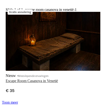
Slide 1 of 1, escape room casanova in venetië-1
Gratis annulering
Nieuw
Meeslepende ervaringen
Escape Room Casanova in Venetië
€ 35
Toon meer