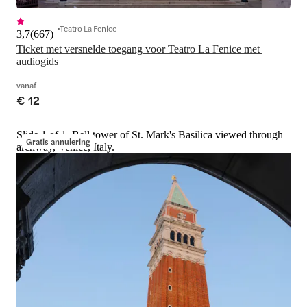
Teatro La Fenice
3,7
(
667
)
Ticket met versnelde toegang voor Teatro La Fenice met 
audiogids
vanaf
€ 12
Slide 1 of 1, Bell tower of St. Mark's Basilica viewed through
Gratis annulering
archway, Venice, Italy.