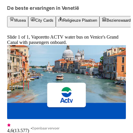
en meer. Boek hier tickets voor het 
doordrenkt met een
De beste ervaringen in Venetië
Dogepaleis en geniet van versnelde 
geschiedenis, make
toegang, rondleidingen met gids en 
visit attractie. Pak j
Musea
City Cards
Religieuze Plaatsen
Bezienswaardi
combi-rondleidingen met de San 
skip-the-line toega
Marco Basiliek.
en combo-ervaring
Slide 1 of 1, Vaporetto ACTV water bus on Venice's Grand
Canal with passengers onboard.
Openbaar vervoer
4,6
(
13.577
)