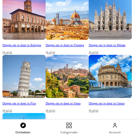
Dingen om te doen in Bologna
Dingen om te doen in Florence
Dingen om te doen in Milaan
Italië
Italië
Italië
Dingen om te doen in Pisa
Dingen om te doen in Siena
Dingen om te doen in Genua
Italië
Italië
Italië
Ontdekken
Categorieën
Account