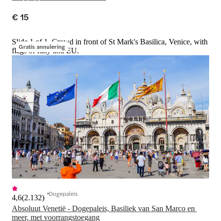
€ 15
Slide 1 of 1, Crowd in front of St Mark's Basilica, Venice, with
Gratis annulering
flags of Italy and EU.
Dogepaleis
4,6
(
2.132
)
Absoluut Venetië - Dogepaleis, Basiliek van San Marco en 
meer, met voorrangstoegang