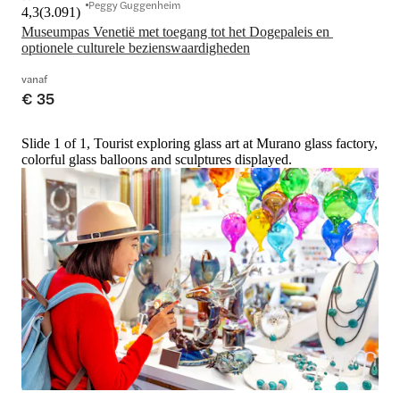
Peggy Guggenheim
4,3
(
3.091
)
Museumpas Venetië met toegang tot het Dogepaleis en 
optionele culturele bezienswaardigheden
vanaf
€ 35
Slide 1 of 1, Tourist exploring glass art at Murano glass factory,
colorful glass balloons and sculptures displayed.