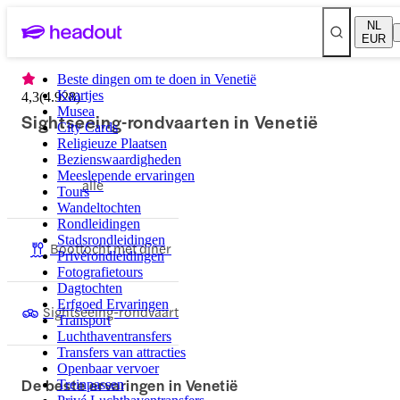
NL
EUR
Beste dingen om te doen in Venetië
Kaartjes
4,3
(
4.928
)
Musea
Sightseeing-rondvaarten in Venetië
City Cards
Religieuze Plaatsen
Bezienswaardigheden
Meeslepende ervaringen
alle
Tours
Wandeltochten
Rondleidingen
Stadsrondleidingen
Boottocht met diner
Privérondleidingen
Fotografietours
Dagtochten
Erfgoed Ervaringen
Sightseeing-rondvaart
Transport
Luchthaventransfers
Transfers van attracties
Openbaar vervoer
De beste ervaringen in Venetië
Treinpassen