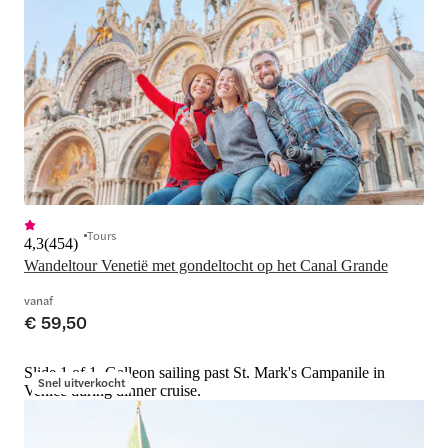
Tours
4,3
(
454
)
Wandeltour Venetië met gondeltocht op het Canal Grande
vanaf
€ 59,50
Slide 1 of 1, Galleon sailing past St. Mark's Campanile in
Snel uitverkocht
Venice during dinner cruise.