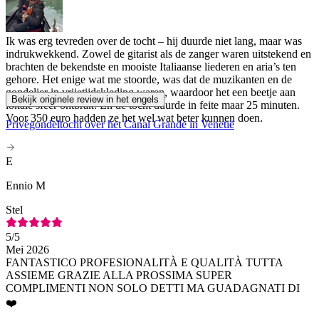
Ik was erg tevreden over de tocht – hij duurde niet lang, maar was
indrukwekkend. Zowel de gitarist als de zanger waren uitstekend en
brachten de bekendste en mooiste Italiaanse liederen en aria’s ten
gehore. Het enige wat me stoorde, was dat de muzikanten en de
gondelier in vrijetijdskleding waren, waardoor het een beetje aan
Bekijk originele review in het engels
lokale sfeer ontbrak. En de tocht duurde in feite maar 25 minuten.
Voor 350 euro hadden ze het wel wat beter kunnen doen.
Privégondeltocht over het Canal Grande in Venetië
E
Ennio M
Stel
5
/5
Mei 2026
FANTASTICO PROFESIONALITÀ E QUALITÀ TUTTA
ASSIEME GRAZIE ALLA PROSSIMA SUPER
COMPLIMENTI NON SOLO DETTI MA GUADAGNATI DI
❤️