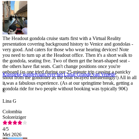
The Headout gondola cruise starts first with a Virtual Reality
presentation covering background history to Venice and gondolas -
very good. And caters for those who wear hearing devices! Note
you need to turn up at the Headout office. Then it's a short walk to
the gondola, seating five. Two of them get the heart-shaped seat -
the others have flat seats. Can't change positions once you're
onboard (as one tried during our 25-minute trip causing a panicky
Klassieke gondelvaart over het Canal Grande van Venetië
shout from the gondolier as the boat swayed threateningly!) All in all
it was a fabulous experience. (As at our springtime break, getting a
gondola ride for two people without booking was typically 90€)
L
Lina G
Colombia
Soloreiziger
4
/5
Mei 2026