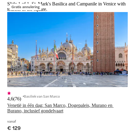
Slide 1 of 1, St. Mark's Basilica and Campanile in Venice with
Gratis annulering
tourists in the square.
Basiliek van San Marco
4,6
(
76
)
Venetië in één dag: San Marco, Dogepaleis, Murano en 
Burano, inclusief gondelvaart
vanaf
€ 129