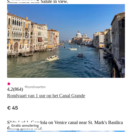
Santa Maria della Salute in view.
Rondvaarten
4,2
(
864
)
Rondvaart van 1 uur op het Canal Grande
€ 45
Slide 1 of 1, Gondola on Venice canal near St. Mark's Basilica
Gratis annulering
during guided tour.