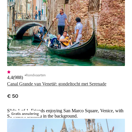
Rondvaarten
4,4
(
988
)
Canal Grande van Venetië: gondeltocht met Serenade
€ 50
Slide 1 of 1, Friends enjoying San Marco Square, Venice, with
Gratis annulering
St. Mark's Basilica in the background.