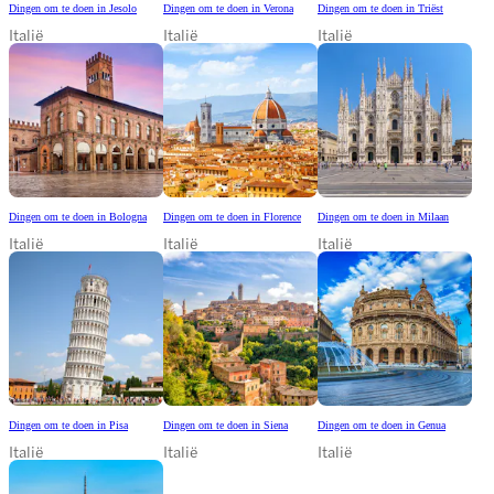
Dingen om te doen in Jesolo
Dingen om te doen in Verona
Dingen om te doen in Triëst
Italië
Italië
Italië
Dingen om te doen in Bologna
Dingen om te doen in Florence
Dingen om te doen in Milaan
Italië
Italië
Italië
Dingen om te doen in Pisa
Dingen om te doen in Siena
Dingen om te doen in Genua
Italië
Italië
Italië