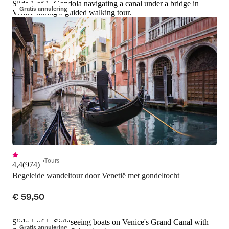
Slide 1 of 1, Gondola navigating a canal under a bridge in
Gratis annulering
Venice during a guided walking tour.
Tours
4,4
(
974
)
Begeleide wandeltour door Venetië met gondeltocht
€ 59,50
Slide 1 of 1, Sightseeing boats on Venice's Grand Canal with
Gratis annulering