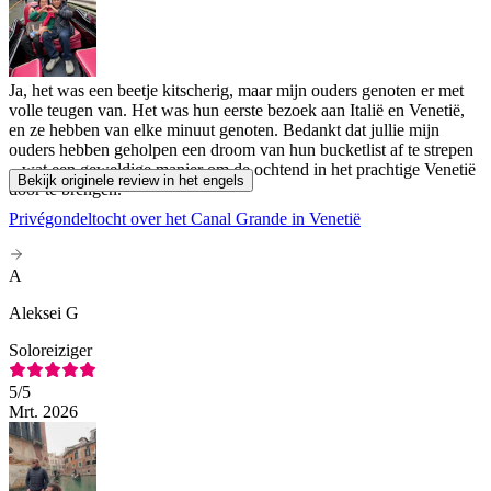
Ja, het was een beetje kitscherig, maar mijn ouders genoten er met
volle teugen van. Het was hun eerste bezoek aan Italië en Venetië,
en ze hebben van elke minuut genoten. Bedankt dat jullie mijn
ouders hebben geholpen een droom van hun bucketlist af te strepen
– wat een geweldige manier om de ochtend in het prachtige Venetië
Bekijk originele review in het engels
door te brengen.
Privégondeltocht over het Canal Grande in Venetië
A
Aleksei G
Soloreiziger
5
/5
Mrt. 2026