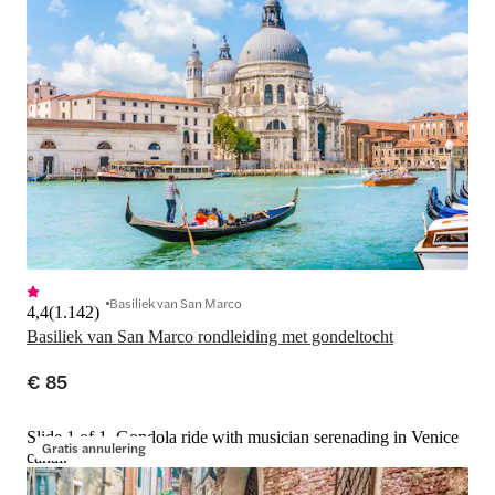
Basiliek van San Marco
4,4
(
1.142
)
Basiliek van San Marco rondleiding met gondeltocht
€ 85
Slide 1 of 1, Gondola ride with musician serenading in Venice
Gratis annulering
canal.