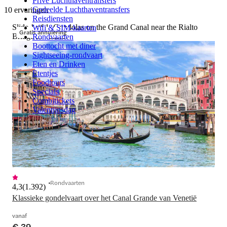
Privé Luchthaventransfers
Gedeelde Luchthaventransfers
10 ervaringen
Reisdiensten
Slide 1 of 1, Gondolas on the Grand Canal near the Rialto
Wifi & SIM-kaarten
Gratis annulering
Bridge in Venice.
Rondvaarten
Boottocht met diner
Sightseeing-rondvaart
Eten en Drinken
Etentjes
Foodtours
Specials
Combitickets
Valentijnsdag
Rondvaarten
4,3
(
1.392
)
Klassieke gondelvaart over het Canal Grande van Venetië
vanaf
€ 39