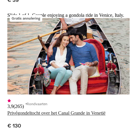
Slide 1 of 1, Couple enjoying a gondola ride in Venice, Italy.
Gratis annulering
Rondvaarten
3,9
(
265
)
Privégondeltocht over het Canal Grande in Venetië
€ 130