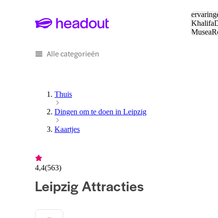
Zoeken:
ervaring
Khalifa
D
Musea
R
en stede
Alle categorieën
Thuis
Dingen om te doen in Leipzig
Kaartjes
4,4
(
563
)
Leipzig Attracties