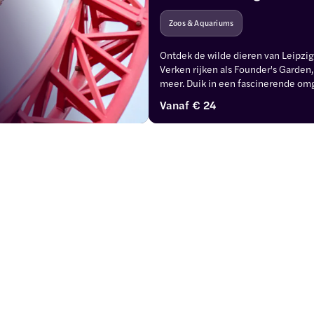
Zoos & Aquariums
Ontdek de wilde dieren van Leipzig 
Verken rijken als Founder's Garden
meer. Duik in een fascinerende omg
diersoorten.
Vanaf
€ 24