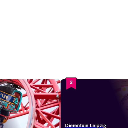
2
Dierentuin Leipzig