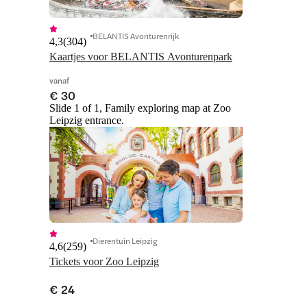
BELANTIS Avonturenrijk
4,3
(
304
)
Kaartjes voor BELANTIS Avonturenpark
vanaf
€ 30
Slide 1 of 1, Family exploring map at Zoo
Leipzig entrance.
Dierentuin Leipzig
4,6
(
259
)
Tickets voor Zoo Leipzig
€ 24