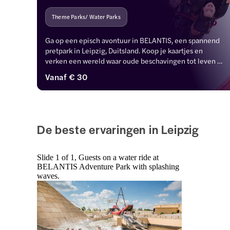
Theme Parks/ Water Parks
Ga op een episch avontuur in BELANTIS, een spannend 
pretpark in Leipzig, Duitsland. Koop je kaartjes en 
verken een wereld waar oude beschavingen tot leven 
komen in opwindende attracties, boeiende shows en 
Vanaf
€ 30
onvergetelijke attracties.
De beste ervaringen in Leipzig
Slide 1 of 1, Guests on a water ride at
BELANTIS Adventure Park with splashing
waves.