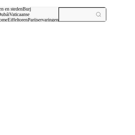
en en steden
Burj
ubái
Vaticaanse
ome
Eiffeltoren
Parijs
ervaringen
n