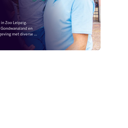
in Zoo Leipzig. 
, Gondwanaland en 
eving met diverse 