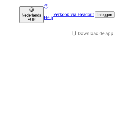
Verkoop via Headout
Inloggen
Nederlands
Help
EUR
Download de app