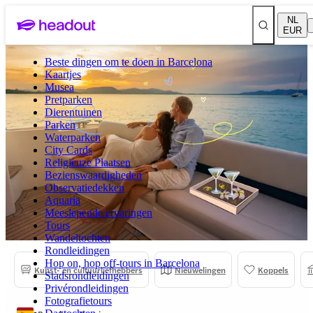
NL
EUR
Beste dingen om te doen in Barcelona
Kaartjes
Musea
Pretparken
Dierentuinen
Parken
Waterparken
City Cards
Religieuze Plaatsen
Bezienswaardigheden
Observatiedekken
Aquaria
Meeslepende ervaringen
Tours
Wandeltochten
Rondleidingen
Hop on, hop off-tours in Barcelona
Kunst- en cultuurliefhebbers
Nieuwelingen
Koppels
Stadsrondleidingen
Privérondleidingen
Fotografietours