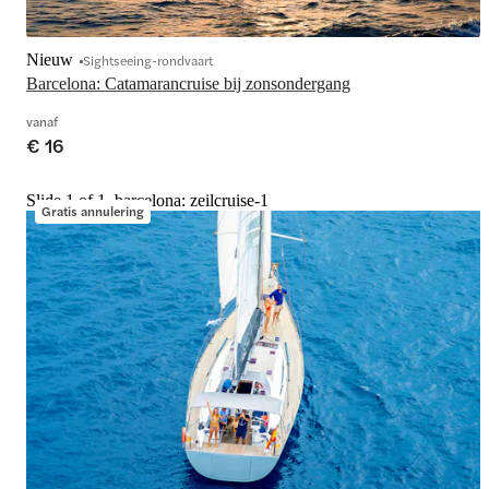
Nieuw
Sightseeing-rondvaart
Barcelona: Catamarancruise bij zonsondergang
vanaf
€ 16
Slide 1 of 1, barcelona: zeilcruise-1
Gratis annulering