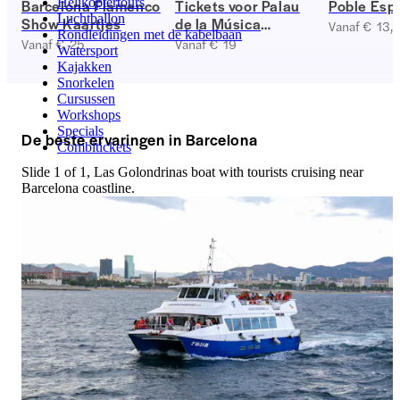
Helikoptertours
Barcelona Flamenco
Tickets voor Palau
Poble Esp
Luchtballon
Show Kaartjes
de la Música
Vanaf € 13,
Rondleidingen met de kabelbaan
Catalana
Vanaf € 25
Vanaf € 19
Watersport
Kajakken
Snorkelen
Cursussen
Workshops
Specials
De beste ervaringen in Barcelona
Combitickets
Slide 1 of 1, Las Golondrinas boat with tourists cruising near
Barcelona coastline.