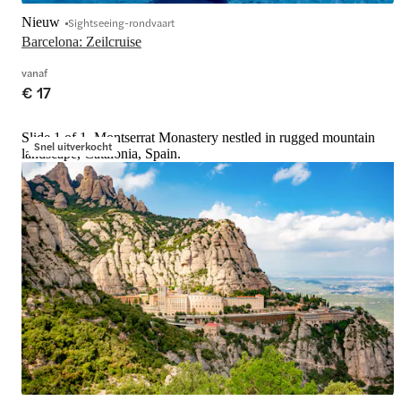
Nieuw
Sightseeing-rondvaart
Barcelona: Zeilcruise
vanaf
€ 17
Slide 1 of 1, Montserrat Monastery nestled in rugged mountain
Snel uitverkocht
landscape, Catalonia, Spain.