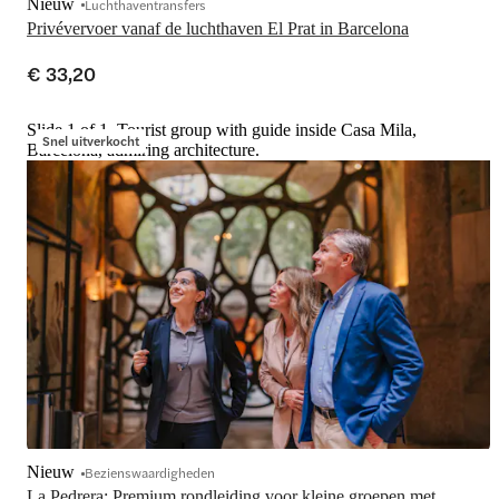
Nieuw
Luchthaventransfers
Privévervoer vanaf de luchthaven El Prat in Barcelona
€ 33,20
Slide 1 of 1, Tourist group with guide inside Casa Mila,
Snel uitverkocht
Barcelona, admiring architecture.
Nieuw
Bezienswaardigheden
La Pedrera: Premium rondleiding voor kleine groepen met 