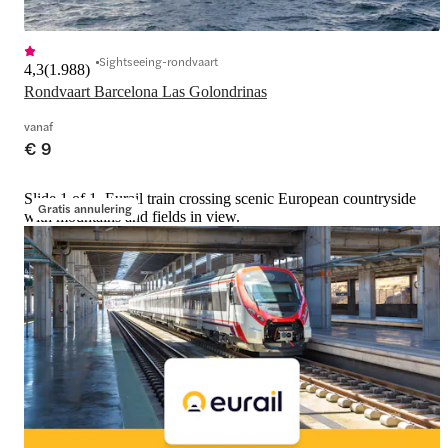
Sightseeing-rondvaart
4,3
(
1.988
)
Rondvaart Barcelona Las Golondrinas
vanaf
€ 9
Slide 1 of 1, Eurail train crossing scenic European countryside
Gratis annulering
with mountains and fields in view.