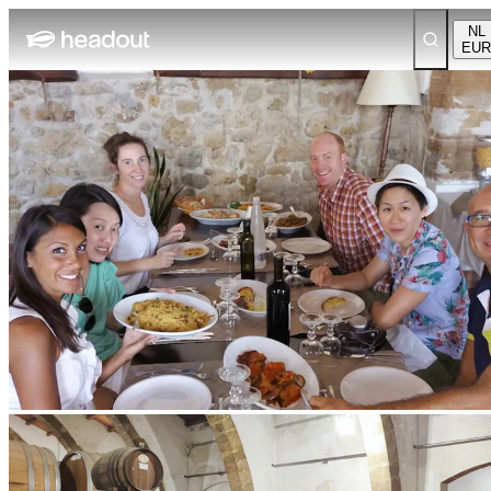
NL
EUR