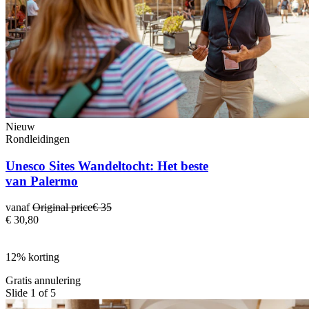
Nieuw
Rondleidingen
Unesco Sites Wandeltocht: Het beste
van Palermo
vanaf
Original price
€ 35
€ 30,80
12% korting
Gratis annulering
Slide 1 of 5