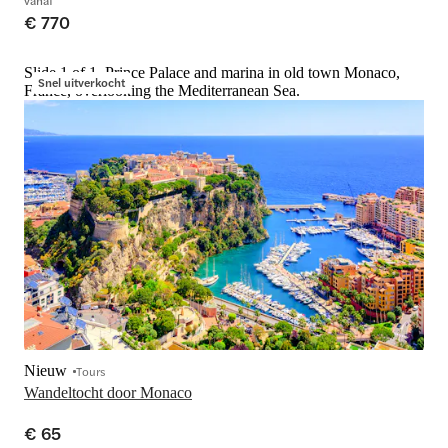
vanaf
€ 770
Slide 1 of 1, Prince Palace and marina in old town Monaco,
Snel uitverkocht
France, overlooking the Mediterranean Sea.
Nieuw
Tours
Wandeltocht door Monaco
€ 65