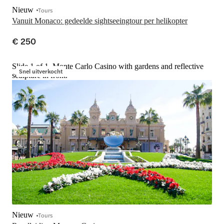
Nieuw
Tours
Vanuit Monaco: gedeelde sightseeingtour per helikopter
€ 250
Slide 1 of 1, Monte Carlo Casino with gardens and reflective
Snel uitverkocht
sculpture in front.
Nieuw
Tours