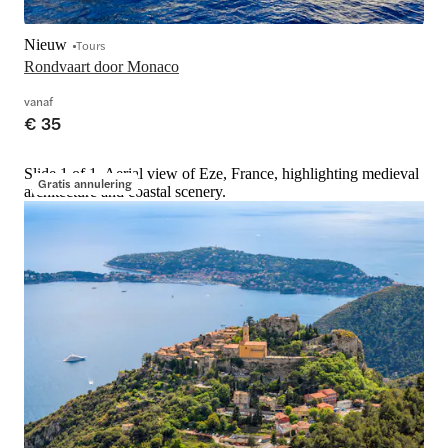
Nieuw
Tours
Rondvaart door Monaco
vanaf
€ 35
Slide 1 of 1, Aerial view of Eze, France, highlighting medieval
Gratis annulering
architecture and coastal scenery.