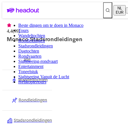
NL
EUR
Beste dingen om te doen in Monaco
Tours
4,4
(
99
)
Wandeltochten
Monaco Stadsrondleidingen
Rondleidingen
Stadsrondleidingen
Dagtochten
Rondvaarten
alle
Sightseeing-rondvaart
Entertainment
Toneelstuk
Sightseeing Vanuit de Lucht
Wandeltochten
Helikoptertours
Rondleidingen
Stadsrondleidingen