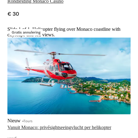
Rondleiding Monaco Casino
€ 30
Slide 1 of 1, Helicopter flying over Monaco coastline with
Gratis annulering
cityscape and sea views.
Nieuw
Tours
Vanuit Monaco: privésightseeingvlucht per helikopter