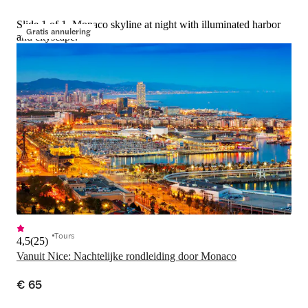
Slide 1 of 1, Monaco skyline at night with illuminated harbor
Gratis annulering
and cityscape.
Tours
4,5
(
25
)
Vanuit Nice: Nachtelijke rondleiding door Monaco
€ 65