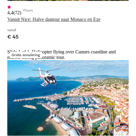
Tours
4,4
(
72
)
Vanuit Nice: Halve dagtour naar Monaco en Eze
vanaf
€ 45
Slide 1 of 1, Helicopter flying over Cannes coastline and
Gratis annulering
marina during panoramic tour.