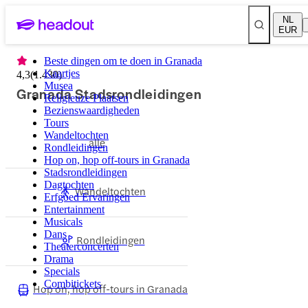
NL
EUR
Beste dingen om te doen in Granada
Kaartjes
4,3
(
1.430
)
Musea
Granada Stadsrondleidingen
Religieuze Plaatsen
Bezienswaardigheden
Tours
Wandeltochten
alle
Rondleidingen
Hop on, hop off-tours in Granada
Stadsrondleidingen
Dagtochten
Wandeltochten
Erfgoed Ervaringen
Entertainment
Musicals
Dans
Rondleidingen
Theaterconcerten
Drama
Specials
Combitickets
Hop on, hop off-tours in Granada