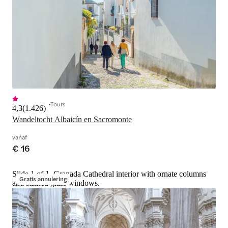
Tours
4,3
(
1.426
)
Wandeltocht Albaicín en Sacromonte
vanaf
€ 16
Slide 1 of 1, Granada Cathedral interior with ornate columns
Gratis annulering
and stained glass windows.