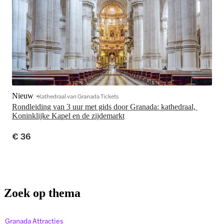
Nieuw
Kathedraal van Granada Tickets
Rondleiding van 3 uur met gids door Granada: kathedraal, 
Koninklijke Kapel en de zijdemarkt
€ 36
Zoek op thema
Granada Attracties