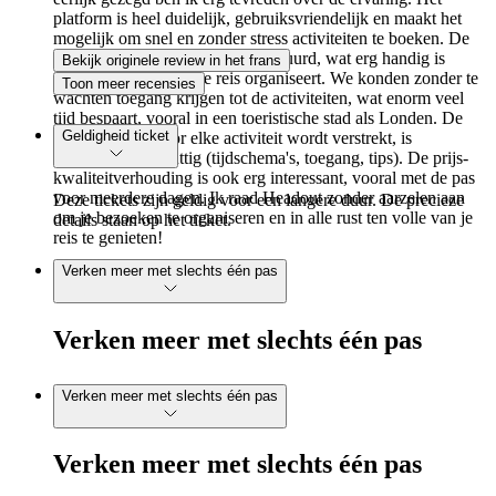
platform is heel duidelijk, gebruiksvriendelijk en maakt het
mogelijk om snel en zonder stress activiteiten te boeken. De
tickets worden onmiddellijk verstuurd, wat erg handig is
Bekijk originele review in het frans
wanneer je een drukke reis organiseert. We konden zonder te
Toon meer recensies
wachten toegang krijgen tot de activiteiten, wat enorm veel
tijd bespaart, vooral in een toeristische stad als Londen. De
Geldigheid ticket
informatie die voor elke activiteit wordt verstrekt, is
nauwkeurig en nuttig (tijdschema's, toegang, tips). De prijs-
kwaliteitverhouding is ook erg interessant, vooral met de pas
voor meerdere dagen. Ik raad Headout zonder aarzelen aan
Deze tickets zijn geldig voor een langere duur. De precieze
om je bezoeken te organiseren en in alle rust ten volle van je
details staan op het ticket.
reis te genieten!
Verken meer met slechts één pas
Verken meer met slechts één pas
Verken meer met slechts één pas
Verken meer met slechts één pas