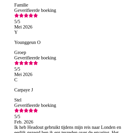
Familie
Geverifieerde boeking
5
/5
Mei 2026
Y
Younggeun O
Groep
Geverifieerde boeking
5
/5
Mei 2026
C
Carpaye J
Stel
Geverifieerde boeking
5
/5
Feb. 2026
Ik heb Headout gebruikt tijdens mijn reis naar Londen en
eerlijk gezegd ben ik erg tevreden over de ervaring. Het